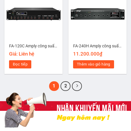
FA-120C Amply công suất 120W tích hợp USB/SD/Bluetooth/FM/Echo
FA-240H Amply công suất 240W tích hợp USB/SD/Bluetooth
Giá: Liên hệ
11.200.000
₫
Đọc tiếp
Thêm vào giỏ hàng
1
2