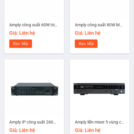
Amply công suất 60W tích hợp USB/SD/Bluetooth/FM/Echo FTD FA-60C
Amply công suất 80W Mansren FA-6080HT
Giá: Liên hệ
Giá: Liên hệ
Đọc tiếp
Đọc tiếp
Amply IP công suất 260W Mansren IP-9260PA
Amply liền mixer 5 vùng có MP3/Bluetooth công suất 480W TOA A-3248DMZ-AS
Giá: Liên hệ
Giá: Liên hệ