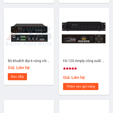
Bộ khuếch đại 6 vùng với USB/SD & FM & Bluetooth FA-240R
FA-120 Amply công suất 120W
Giá: Liên hệ
Được xếp
hạng
5.00
Đọc tiếp
Giá: Liên hệ
5 sao
Thêm vào giỏ hàng