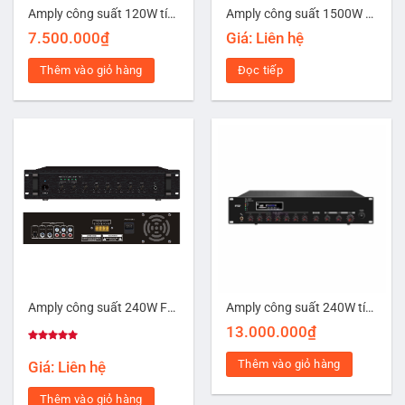
Amply công suất 120W tích hợp USB/SD/Bluetooth FTD FA-120H
Amply công suất 1500W Mansren FA-1500PA
7.500.000
₫
Giá: Liên hệ
Thêm vào giỏ hàng
Đọc tiếp
Amply công suất 240W FTD FA-240
Amply công suất 240W tích hợp USB/SD/Bluetooth/FM/Echo FTD FA-240C
13.000.000
₫
Được xếp
hạng
5.00
Thêm vào giỏ hàng
Giá: Liên hệ
5 sao
Thêm vào giỏ hàng