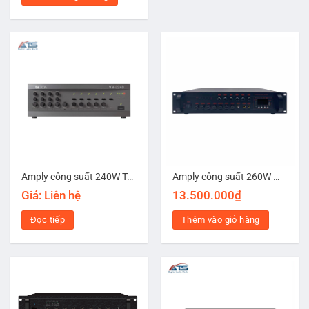
Amply công suất 240W Toa VM-2240
Amply công suất 260W MANSREN FA-6260HT
Giá: Liên hệ
13.500.000
₫
Đọc tiếp
Thêm vào giỏ hàng