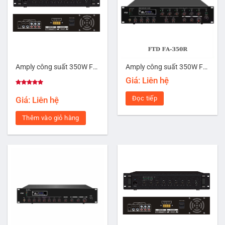
Amply công suất 350W FTD FA-350
Amply công suất 350W FTD FA-350R
Giá: Liên hệ
Được xếp
hạng
5.00
Đọc tiếp
Giá: Liên hệ
5 sao
Thêm vào giỏ hàng