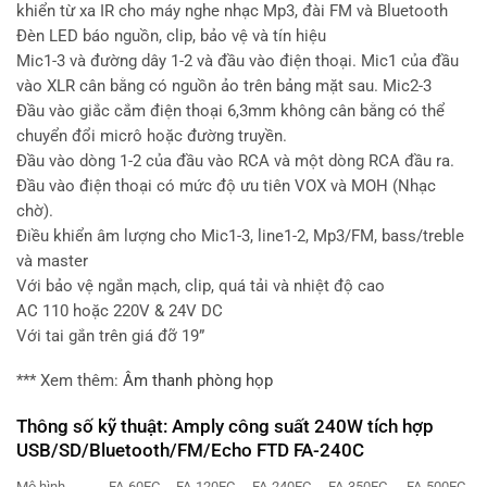
khiển từ xa IR cho máy nghe nhạc Mp3, đài FM và Bluetooth
Đèn LED báo nguồn, clip, bảo vệ và tín hiệu
Mic1-3 và đường dây 1-2 và đầu vào điện thoại. Mic1 của đầu
vào XLR cân bằng có nguồn ảo trên bảng mặt sau. Mic2-3
Đầu vào giắc cắm điện thoại 6,3mm không cân bằng có thể
chuyển đổi micrô hoặc đường truyền.
Đầu vào dòng 1-2 của đầu vào RCA và một dòng RCA đầu ra.
Đầu vào điện thoại có mức độ ưu tiên VOX và MOH (Nhạc
chờ).
Điều khiển âm lượng cho Mic1-3, line1-2, Mp3/FM, bass/treble
và master
Với bảo vệ ngắn mạch, clip, quá tải và nhiệt độ cao
AC 110 hoặc 220V & 24V DC
Với tai gắn trên giá đỡ 19”
*** Xem thêm:
Âm thanh phòng họp
Thông số kỹ thuật: Amply công suất 240W tích hợp
USB/SD/Bluetooth/FM/Echo FTD FA-240C
Mô hình
FA-60EC
FA-120EC
FA-240EC
FA-350EC
FA-500EC