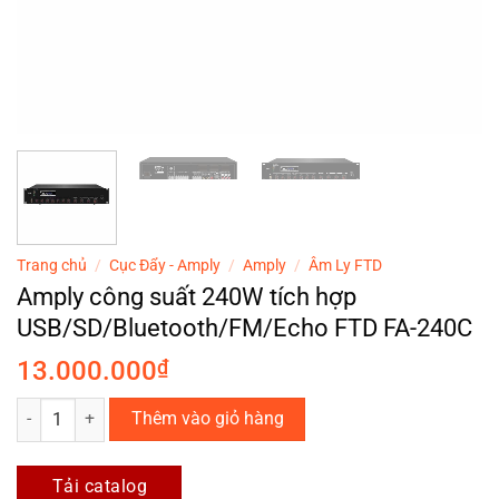
Trang chủ
/
Cục Đẩy - Amply
/
Amply
/
Âm Ly FTD
Amply công suất 240W tích hợp
USB/SD/Bluetooth/FM/Echo FTD FA-240C
13.000.000
₫
Amply công suất 240W tích hợp USB/SD/Bluetooth/FM/Echo FTD FA-
Thêm vào giỏ hàng
Tải catalog