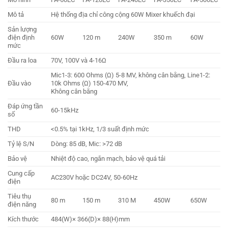
Mô tả
Hệ thống địa chỉ công cộng 60W Mixer khuếch đại
Sản lượng
điện định
60W
120 m
240W
350 m
60W
mức
Đầu ra loa
70V, 100V và 4-16Ω
Mic1-3: 600 Ohms (Ω) 5-8 MV, không cân bằng, Line1-2:
Đầu vào
10k Ohms (Ω) 150-470 MV,
Không cân bằng
Đáp ứng tần
60-15kHz
số
THD
<0.5% tại 1kHz, 1/3 suất định mức
Tỷ lệ S/N
Dòng: 85 dB, Mic: >72 dB
Bảo vệ
Nhiệt độ cao, ngắn mạch, bảo vệ quá tải
Cung cấp
AC230V hoặc DC24V, 50-60Hz
điện
Tiêu thụ
80 m
150 m
310 M
450W
650W
điện năng
Kích thước
484(W)× 366(D)× 88(H)mm