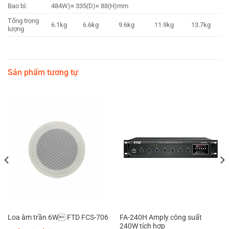
Bao bì:
484W)× 335(D)× 88(H)mm
Tổng trọng
6.1kg
6.6kg
9.6kg
11.9kg
13.7kg
lượng
Sản phẩm tương tự
FA-240H Amply công suất
Loa âm trần 6W FTD FCS-706
240W tích hợp