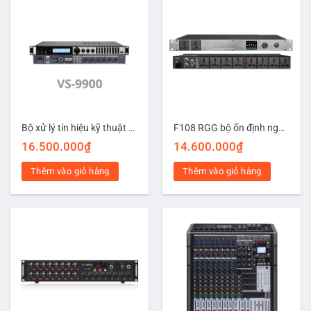
Bộ xử lý tín hiệu kỹ thuật số VS-9900
F108 RGG bộ ổn định nguồn cho thiết bị
16.500.000
₫
14.600.000
₫
Thêm vào giỏ hàng
Thêm vào giỏ hàng