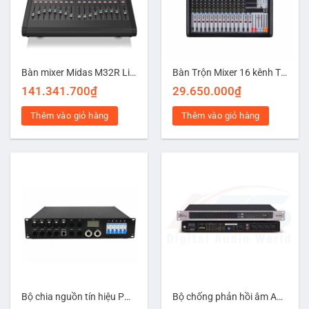
Bàn mixer Midas M32R Live
Bàn Trộn Mixer 16 kênh TFC-16
141.341.700
₫
29.650.000
₫
Thêm vào giỏ hàng
Thêm vào giỏ hàng
Bộ chia nguồn tín hiệu PDB-516
Bộ chống phản hồi âm Aplus AC-FS01