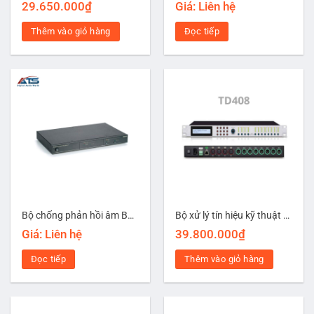
29.650.000
₫
Giá: Liên hệ
Thêm vào giỏ hàng
Đọc tiếp
Bộ chống phản hồi âm BOSCH LBB 1968/00
Bộ xử lý tín hiệu kỹ thuật số 4 in 8 out TD408
Giá: Liên hệ
39.800.000
₫
Đọc tiếp
Thêm vào giỏ hàng