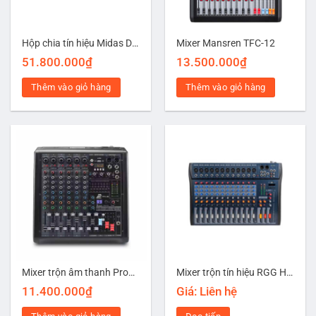
Hộp chia tín hiệu Midas DL16
Mixer Mansren TFC-12
51.800.000
₫
13.500.000
₫
Thêm vào giỏ hàng
Thêm vào giỏ hàng
Mixer trộn âm thanh Prowave TFC-08
Mixer trộn tín hiệu RGG HT-1012
11.400.000
₫
Giá: Liên hệ