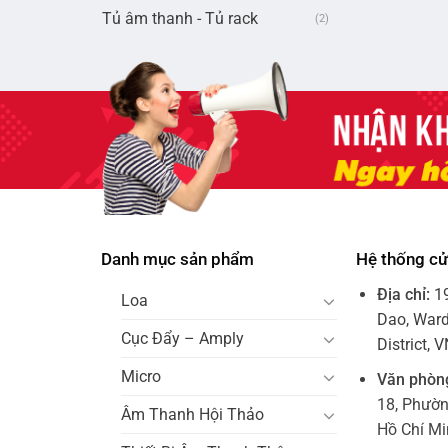
Tủ âm thanh - Tủ rack
(2)
Danh mục sản phẩm
Hệ thống c
Địa chỉ:
1
Loa
Dao, Ward
Cục Đẩy – Amply
District, 
Micro
Văn phòn
18, Phườ
Âm Thanh Hội Thảo
Hồ Chí M