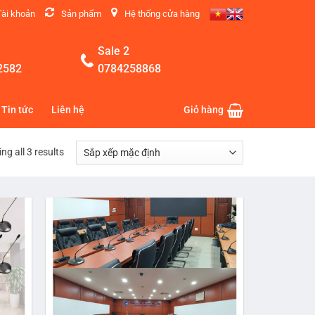
Tài khoản
Sản phẩm
Hệ thống cửa hàng
Sale 2
2582
0784258868
Tin tức
Liên hệ
Giỏ hàng
ng all 3 results