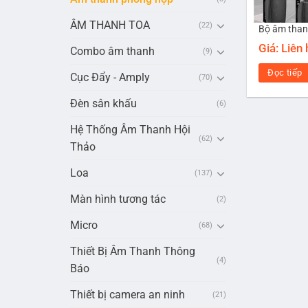
ÂM THANH TOA
(22)
Giá: Liên
Combo âm thanh
(9)
Đọc tiếp
Cục Đẩy - Amply
(70)
Đèn sân khấu
(6)
Hệ Thống Âm Thanh Hội
(62)
Thảo
Loa
(137)
Màn hình tương tác
(2)
Micro
(68)
Thiết Bị Âm Thanh Thông
(4)
Báo
Thiết bị camera an ninh
(21)