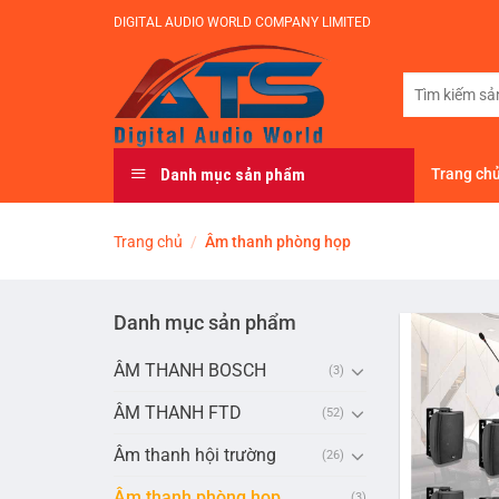
Bỏ
DIGITAL AUDIO WORLD COMPANY LIMITED
qua
nội
Tìm
dung
kiếm:
Danh mục sản phẩm
Trang ch
Trang chủ
/
Âm thanh phòng họp
Danh mục sản phẩm
ÂM THANH BOSCH
(3)
ÂM THANH FTD
(52)
Âm thanh hội trường
(26)
Âm thanh phòng họp
(3)