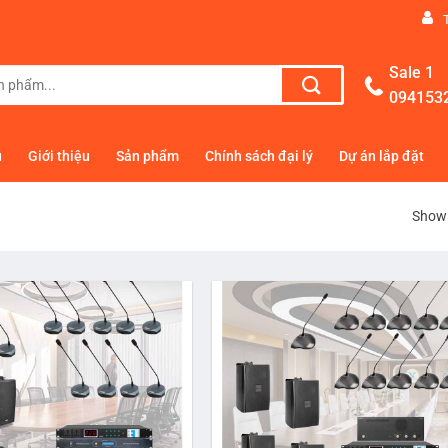
Sale 1
094153
ủ
Giới thiệu
Sản phẩm
Chính sách đại lý
Dự án lắp đặt
Showi