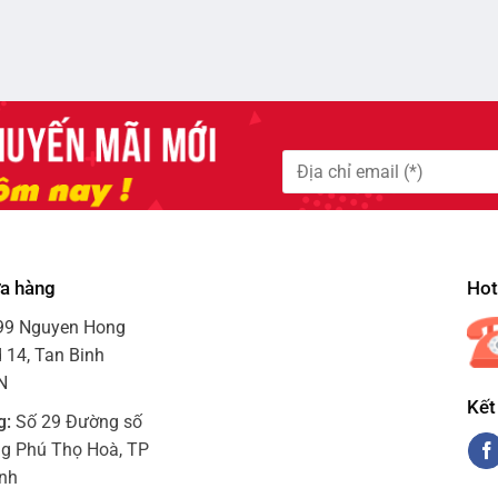
ửa hàng
Hotl
99 Nguyen Hong
 14, Tan Binh
VN
Kết
g:
Số 29 Đường số
ng Phú Thọ Hoà, TP
inh