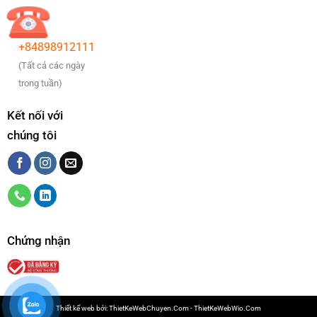
+84898912111
(Tất cả các ngày
trong tuần)
Kết nối với
chúng tôi
Chứng nhận
Thiết kế web bởi:
ThietKeWebChuyen.Com
-
ThietKeWebWio.Com