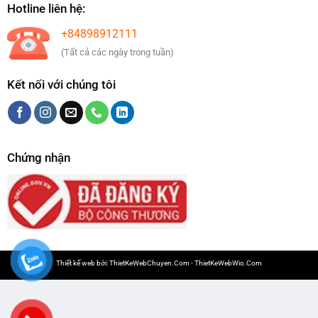
Hotline liên hệ:
+84898912111
(Tất cả các ngày trong tuần)
Kết nối với chúng tôi
Chứng nhận
Thiết kế web bởi:
ThietKeWebChuyen.Com
-
ThietKeWebWio.Com