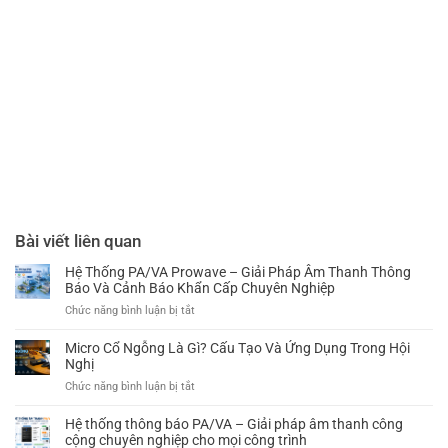
Bài viết liên quan
Hệ Thống PA/VA Prowave – Giải Pháp Âm Thanh Thông
Báo Và Cảnh Báo Khẩn Cấp Chuyên Nghiệp
ở
Chức năng bình luận bị tắt
Hệ
Thống
Micro Cổ Ngỗng Là Gì? Cấu Tạo Và Ứng Dụng Trong Hội
PA/VA
Nghị
Prowave
ở
Chức năng bình luận bị tắt
–
Micro
Giải
Cổ
Hệ thống thông báo PA/VA – Giải pháp âm thanh công
Pháp
Ngỗng
cộng chuyên nghiệp cho mọi công trình
Âm