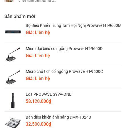
hội
ở
Chức năng bình luận bị tắt
ngỗng
thảo
Lắp
bán
cho
đặt
chạy
phòng
âm
Sản phẩm mới
nhất
họp
thanh
hiện
tại
phát
Bộ Điều Khiển Trung Tâm Hội Nghị Prowave HT-9600M
nay
quận
nhạc
Giá: Liên hệ
1-
nền
Thành
cho
phố
Spa-
Micro đại biểu cổ ngỗng Prowave HT-9600D
Hồ
Hills
Chí
Giá: Liên hệ
Minh
Micro chủ tịch cổ ngỗng Prowave HT-9600C
Giá: Liên hệ
Loa PROWAVE SYVA-ONE
58.120.000
₫
Bàn điều khiển ánh sáng DMX-1024B
32.500.000
₫