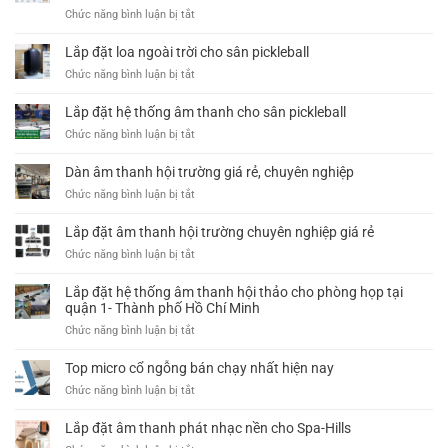
Là
ở
Chức năng bình luận bị tắt
Thanh
Gì?
Hệ
Thông
Cấu
thống
Báo
Lắp đặt loa ngoài trời cho sân pickleball
Tạo
thông
Và
Và
ở
Chức năng bình luận bị tắt
báo
Cảnh
Ứng
Lắp
PA/VA
Báo
Dụng
đặt
Lắp đặt hệ thống âm thanh cho sân pickleball
–
Khẩn
Trong
loa
Giải
Cấp
ở
Chức năng bình luận bị tắt
Hội
ngoài
pháp
Chuyên
Lắp
Nghị
trời
âm
Nghiệp
đặt
Dàn âm thanh hội trường giá rẻ, chuyên nghiệp
cho
thanh
hệ
sân
ở
Chức năng bình luận bị tắt
công
thống
pickleball
Dàn
cộng
âm
âm
Lắp đặt âm thanh hội trường chuyên nghiệp giá rẻ
chuyên
thanh
thanh
nghiệp
cho
ở
Chức năng bình luận bị tắt
hội
cho
sân
Lắp
trường
mọi
pickleball
đặt
Lắp đặt hệ thống âm thanh hội thảo cho phòng họp tại
giá
công
âm
quận 1- Thành phố Hồ Chí Minh
rẻ,
trình
thanh
chuyên
ở
Chức năng bình luận bị tắt
hội
nghiệp
Lắp
trường
đặt
Top micro cổ ngỗng bán chạy nhất hiện nay
chuyên
hệ
nghiệp
ở
Chức năng bình luận bị tắt
thống
giá
Top
âm
rẻ
micro
Lắp đặt âm thanh phát nhạc nền cho Spa-Hills
thanh
cổ