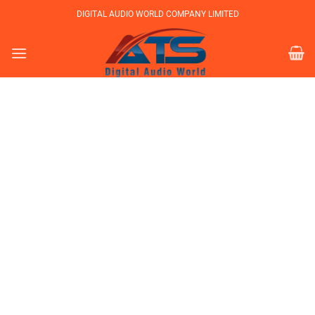
Bỏ
DIGITAL AUDIO WORLD COMPANY LIMITED
qua
nội
dung