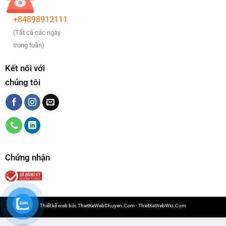
+84898912111
(Tất cả các ngày
trong tuần)
Kết nối với
chúng tôi
Chứng nhận
Thiết kế web bởi:
ThietKeWebChuyen.Com
-
ThietKeWebWio.Com