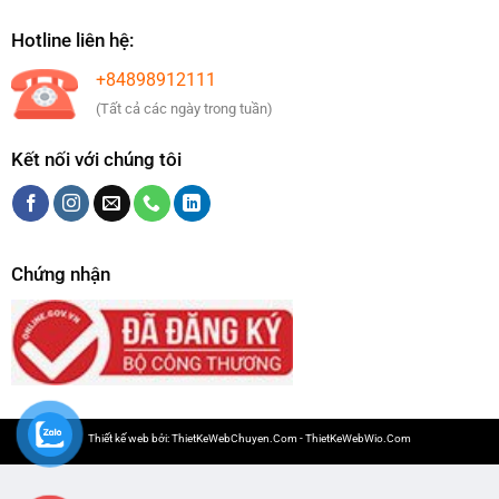
Hotline liên hệ:
+84898912111
(Tất cả các ngày trong tuần)
Kết nối với chúng tôi
Chứng nhận
Thiết kế web bởi:
ThietKeWebChuyen.Com
-
ThietKeWebWio.Com