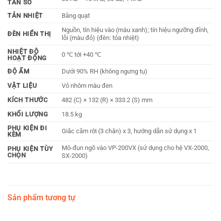
TẦN SỐ
TẢN NHIỆT
Bằng quạt
Nguồn, tín hiệu vào (màu xanh); tín hiệu ngưỡng đỉnh,
ĐÈN HIỂN THỊ
lỗi (màu đỏ) (đèn: tỏa nhiệt)
NHIỆT ĐỘ
0 ℃ tới +40 ℃
HOẠT ĐỘNG
ĐỘ ẨM
Dưới 90% RH (không ngưng tụ)
VẬT LIỆU
Vỏ nhôm màu đen
KÍCH THƯỚC
482 (C) × 132 (R) × 333.2 (S) mm
KHỐI LƯỢNG
18.5 kg
PHỤ KIỆN ĐI
Giắc cắm rời (3 chân) x 3, hướng dẫn sử dụng x 1
KÈM
Mô-đun ngõ vào VP-200VX (sử dụng cho hệ VX-2000,
PHỤ KIỆN TÙY
CHỌN
SX-2000)
Sản phẩm tương tự