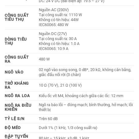
DC: 24 V DC (dải điện áp: 19.5 – 27 V)
Nguồn AC (230V)
Tại công suất ra: 1110 W
CÔNG SUẤT
TIÊU THỤ
Không có tín hiệu: 44W
IEC60065: 480 W
Nguồn DC (27V)
Tại công suất ra: 30 A
DÒNG TIÊU
THỤ
Không có tín hiệu: 1.0 A
IEC60065: 10.9 A
CÔNG SUẤT
480 W
RA
02 ngõ vào song song, 0 dB*, 20 kΩ, không cân bằng,
NGÕ VÀO
giắc đấu nối rời (3 chân)
TRỞ KHÁNG
10 Ω (70 V), 21 Ω (100 V)
RA
NGÕ RA LOA
Kiểu ốc vít M4, khoảng cách giữa các ốc: 12 mm
Ngõ ra báo lỗi – đóng mạch; bình thường, hở mạch; lỗi
NGÕ RA ĐIỀU
KHIỂN
thiết bị
TỶ LỆ S/N
Trên 60 dB
ĐỘ MÉO
Dưới 1% (1 kHz, 1/3 công suất ra)
ĐÁP TUYẾN
80 Hz – 15 kHz, ±3 dB, 1 kHz