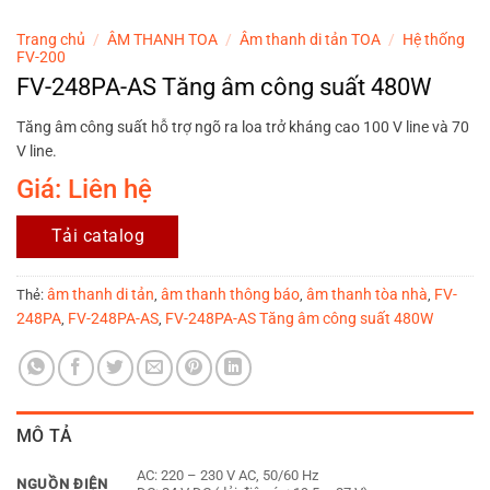
Trang chủ
/
ÂM THANH TOA
/
Âm thanh di tản TOA
/
Hệ thống
FV-200
FV-248PA-AS Tăng âm công suất 480W
Tăng âm công suất hỗ trợ ngõ ra loa trở kháng cao 100 V line và 70
V line.
Giá: Liên hệ
Tải catalog
âm thanh di tản
âm thanh thông báo
âm thanh tòa nhà
FV-
Thẻ:
,
,
,
248PA
FV-248PA-AS
FV-248PA-AS Tăng âm công suất 480W
,
,
MÔ TẢ
AC: 220 – 230 V AC, 50/60 Hz
NGUỒN ĐIỆN