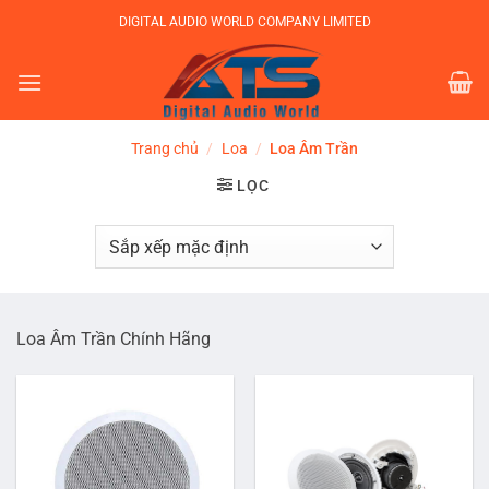
Bỏ
DIGITAL AUDIO WORLD COMPANY LIMITED
qua
nội
dung
Trang chủ
/
Loa
/
Loa Âm Trần
LỌC
Loa Âm Trần Chính Hãng