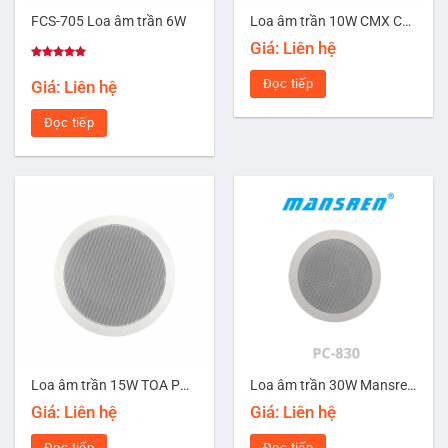
FCS-705 Loa âm trần 6W
Loa âm trần 10W CMX CSK-610X
Giá: Liên hệ
Được xếp
hạng
5.00
Đọc tiếp
Giá: Liên hệ
5 sao
Đọc tiếp
Loa âm trần 15W TOA PC-668R-AS
Loa âm trần 30W Mansren PC-830
Giá: Liên hệ
Giá: Liên hệ
Đọc tiếp
Đọc tiếp