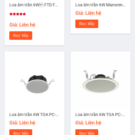
Loa âm trần 6W FTD FCS-706
Loa âm trần 6W Mansren PC-806
Giá: Liên hệ
Được xếp
hạng
5.00
Đọc tiếp
Giá: Liên hệ
5 sao
Đọc tiếp
Loa âm trần 6W TOA PC-1860
Loa âm trần 6W TOA PC-2869
Giá: Liên hệ
Giá: Liên hệ
Đọc tiếp
Đọc tiếp