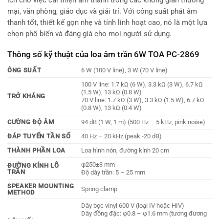
ích cho việc cải thiện âm thanh trong các không gian thương
mại, văn phòng, giáo dục và giải trí. Với công suất phát âm
thanh tốt, thiết kế gọn nhẹ và tính linh hoạt cao, nó là một lựa
chọn phổ biến và đáng giá cho mọi người sử dụng.
Thông số kỹ thuật của loa âm trần 6W TOA PC-2869
ÔNG SUẤT
6 W (100 V line), 3 W (70 V line)
100 V line: 1.7 kΩ (6 W), 3.3 kΩ (3 W), 6.7 kΩ
(1.5 W), 13 kΩ (0.8 W)
TRỞ KHÁNG
70 V line: 1.7 kΩ (3 W), 3.3 kΩ (1.5 W), 6.7 kΩ
(0.8 W), 13 kΩ (0.4 W)
CƯỜNG ĐỘ ÂM
94 dB (1 W, 1 m) (500 Hz – 5 kHz, pink noise)
ĐÁP TUYẾN TẦN SỐ
40 Hz – 20 kHz (peak -20 dB)
THÀNH PHẦN LOA
Loa hình nón, đường kính 20 cm
φ250±3 mm
ĐƯỜNG KÍNH LỖ
TRẦN
Độ dày trần: 5 – 25 mm
SPEAKER MOUNTING
Spring clamp
METHOD
Dây bọc vinyl 600 V (loại IV hoặc HIV)
Dây đồng đặc: φ0.8 – φ1.6 mm (tương đương