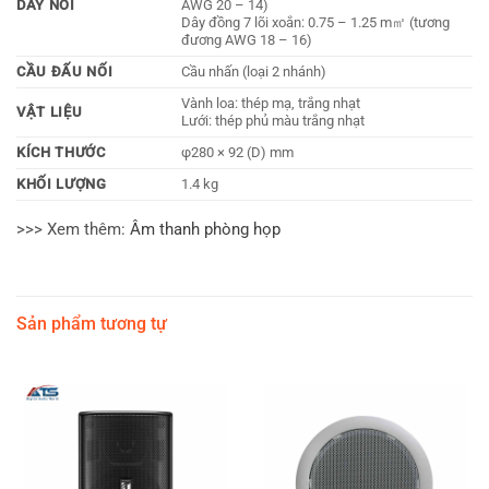
DÂY NỐI
AWG 20 – 14)
Dây đồng 7 lõi xoắn: 0.75 – 1.25 m㎡ (tương
đương AWG 18 – 16)
CẦU ĐẤU NỐI
Cầu nhấn (loại 2 nhánh)
Vành loa: thép mạ, trắng nhạt
VẬT LIỆU
Lưới: thép phủ màu trắng nhạt
KÍCH THƯỚC
φ280 × 92 (D) mm
KHỐI LƯỢNG
1.4 kg
>>> Xem thêm:
Âm thanh phòng họp
Sản phẩm tương tự