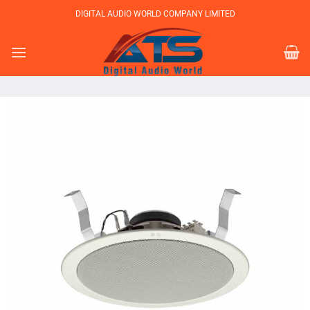
Bỏ
DIGITAL AUDIO WORLD COMPANY LIMITED
qua
nội
dung