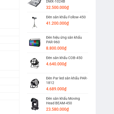
DMX-1024B
32.500.000
₫
Đèn sân khấu Follow-450
41.200.000
₫
Đèn hiệu ứng sân khấu
PAR-960
8.800.000
₫
Đèn sân khấu COB-450
4.640.000
₫
Đèn Par led sân khấu PAR-
1812
4.689.000
₫
Đèn sân khấu Moving
Head BEAM-450
23.580.000
₫