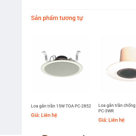
Sản phẩm tương tự
Loa gắn trần chốn
OA PC-658R
Loa gắn trần 15W TOA PC-2852
PC-3WR
Giá: Liên hệ
Giá: Liên hệ