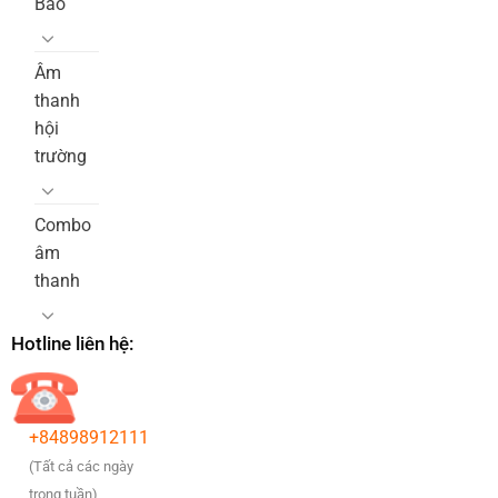
Báo
Âm
thanh
hội
trường
Combo
âm
thanh
Hotline liên hệ:
+84898912111
(Tất cả các ngày
trong tuần)