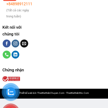
+84898912111
(Tất cả các ngày
trong tuần)
Kết nối với
chúng tôi
Chứng nhận
Thiết kế web bởi:
ThietKeWebChuyen.Com
-
ThietKeWebWio.Com