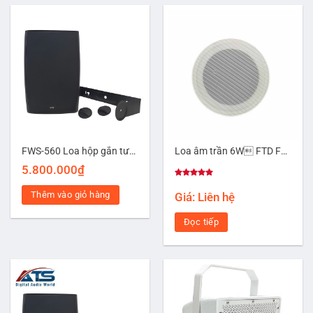
FWS-560 Loa hộp gắn tường 60W
Loa âm trần 6W FTD FCS-706
5.800.000
₫
Được xếp
hạng
5.00
Thêm vào giỏ hàng
Giá: Liên hệ
5 sao
Đọc tiếp