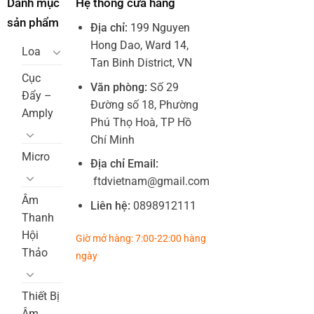
Danh mục
Hệ thống cửa hàng
sản phẩm
Địa chỉ:
199 Nguyen
Hong Dao, Ward 14,
Loa
Tan Binh District, VN
Cục
Văn phòng:
Số 29
Đẩy –
Đường số 18, Phường
Amply
Phú Thọ Hoà, TP Hồ
Chí Minh
Micro
Địa chỉ Email:
ftdvietnam@gmail.com
Âm
Liên hệ:
0898912111
Thanh
Hội
Giờ mở hàng: 7:00-22:00 hàng
Thảo
ngày
Thiết Bị
Âm