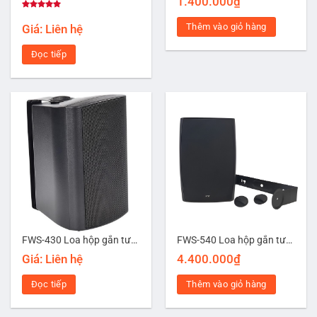
1.400.000
₫
Được xếp
hạng
5.00
Thêm vào giỏ hàng
Giá: Liên hệ
5 sao
Đọc tiếp
FWS-430 Loa hộp gắn tường công suất 30W
FWS-540 Loa hộp gắn tường 40W
Giá: Liên hệ
4.400.000
₫
Đọc tiếp
Thêm vào giỏ hàng