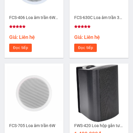
FCS-406 Loa âm trần 6W (Chống ẩm)
FCS-630C Loa âm trần 30W
Được xếp
Được xếp
hạng
5.00
hạng
5.00
Giá: Liên hệ
Giá: Liên hệ
5 sao
5 sao
Đọc tiếp
Đọc tiếp
FCS-705 Loa âm trần 6W
FWS-420 Loa hộp gắn tường công suất 20W