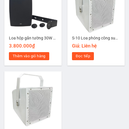
Loa hộp gắn tường 30W FTD FWS-530
S-10 Loa phóng công suất cao loại 2 Way
3.800.000
₫
Giá: Liên hệ
Thêm vào giỏ hàng
Đọc tiếp