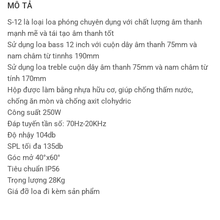
MÔ TẢ
S-12 là loại loa phóng chuyên dụng với chất lượng âm thanh
mạnh mẽ và tái tạo âm thanh tốt
Sử dụng loa bass 12 inch với cuộn dây âm thanh 75mm và
nam châm từ tinnhs 190mm
Sử dụng loa treble cuộn dây âm thanh 75mm và nam châm từ
tính 170mm
Hộp được làm bằng nhựa hữu cơ, giúp chống thấm nước,
chống ăn mòn và chống axit clohydric
Công suất 250W
Đáp tuyến tần số: 70Hz-20KHz
Độ nhậy 104db
SPL tối đa 135db
Góc mở 40°x60°
Tiêu chuẩn IP56
Trọng lượng 28Kg
Giá đỡ loa đi kèm sản phẩm