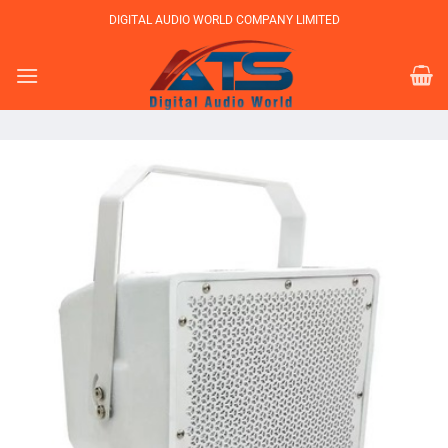
Bỏ
DIGITAL AUDIO WORLD COMPANY LIMITED
qua
nội
dung