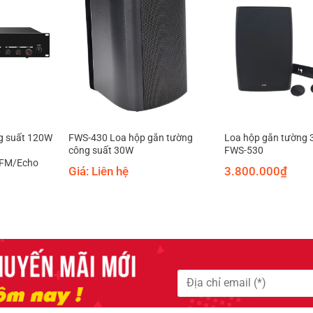
g suất 120W
FWS-430 Loa hộp gắn tường
Loa hộp gắn tường
công suất 30W
FWS-530
/FM/Echo
Giá: Liên hệ
3.800.000
₫