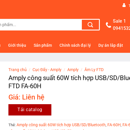
Sale 1
094153
ủ
Giới thiệu
Sản phẩm
Chính sách đại lý
Dự án lắp đặt
Trang chủ
/
Cục Đẩy - Amply
/
Amply
/
Âm Ly FTD
Amply công suất 60W tích hợp USB/SD/Blu
FTD FA-60H
Giá: Liên hệ
Tải catalog
Amply công suất 60W tích hợp USB/SD/Bluetooth
FA-60H
FA-
Thẻ:
,
,