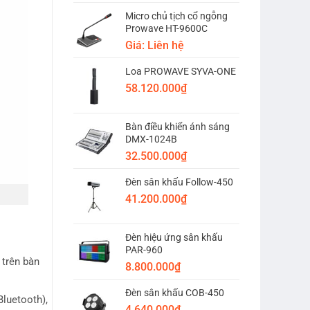
Micro chủ tịch cổ ngỗng
Prowave HT-9600C
Giá: Liên hệ
Loa PROWAVE SYVA-ONE
58.120.000
₫
Bàn điều khiển ánh sáng
DMX-1024B
32.500.000
₫
Đèn sân khấu Follow-450
41.200.000
₫
Đèn hiệu ứng sân khấu
PAR-960
 trên bàn
8.800.000
₫
Đèn sân khấu COB-450
luetooth),
4.640.000
₫