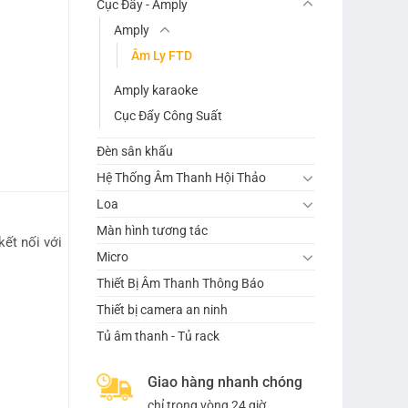
Cục Đẩy - Amply
Amply
Âm Ly FTD
Amply karaoke
Cục Đẩy Công Suất
Đèn sân khấu
Hệ Thống Âm Thanh Hội Thảo
Loa
Màn hình tương tác
ết nối với
Micro
Thiết Bị Âm Thanh Thông Báo
Thiết bị camera an ninh
Tủ âm thanh - Tủ rack
Giao hàng nhanh chóng
chỉ trong vòng 24 giờ