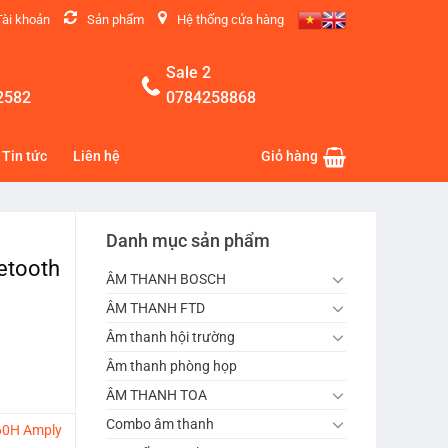
Tài khoản
Sản phẩm
Hệ thống cửa hàng
Sale 2
2582
0784258868
Tin tức
Liên hệ
Giỏ hàng
Danh mục sản phẩm
etooth
ÂM THANH BOSCH
ÂM THANH FTD
Âm thanh hội trường
Âm thanh phòng họp
ÂM THANH TOA
Combo âm thanh
60H Amply