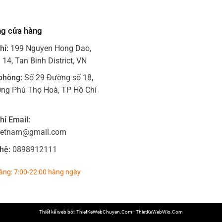
ng cửa hàng
hỉ:
199 Nguyen Hong Dao,
14, Tan Binh District, VN
phòng:
Số 29 Đường số 18,
ng Phú Thọ Hoà, TP Hồ Chí
hỉ Email:
ietnam@gmail.com
hệ:
0898912111
àng: 7:00-22:00 hàng ngày
Thiết kế web bởi:
ThietKeWebChuyen.Com
-
ThietKeWebWio.Com