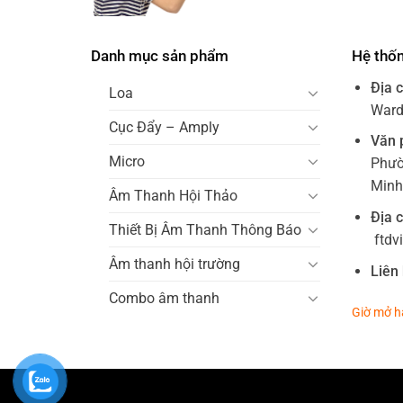
Danh mục sản phẩm
Hệ thố
Địa c
Loa
Ward 
Cục Đẩy – Amply
Văn 
Micro
Phườ
Minh
Âm Thanh Hội Thảo
Địa c
Thiết Bị Âm Thanh Thông Báo
ftdv
Âm thanh hội trường
Liên 
Combo âm thanh
Giờ mở h