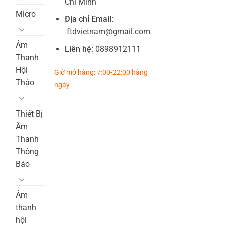
Chí Minh
Micro
Địa chỉ Email:
ftdvietnam@gmail.com
Âm
Liên hệ:
0898912111
Thanh
Hội
Giờ mở hàng: 7:00-22:00 hàng
Thảo
ngày
Thiết Bị
Âm
Thanh
Thông
Báo
Âm
thanh
hội