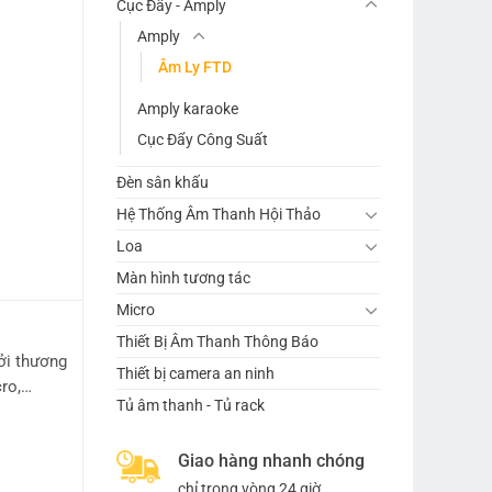
Cục Đẩy - Amply
Amply
Âm Ly FTD
Amply karaoke
Cục Đẩy Công Suất
Đèn sân khấu
Hệ Thống Âm Thanh Hội Thảo
Loa
Màn hình tương tác
Micro
Thiết Bị Âm Thanh Thông Báo
ởi thương
Thiết bị camera an ninh
cro,…
Tủ âm thanh - Tủ rack
Giao hàng nhanh chóng
chỉ trong vòng 24 giờ