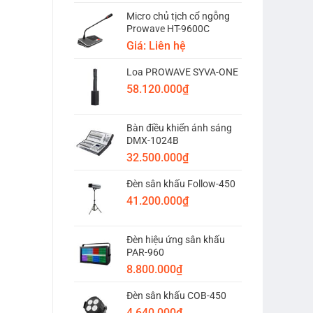
Micro chủ tịch cổ ngỗng
Prowave HT-9600C
Giá: Liên hệ
Loa PROWAVE SYVA-ONE
58.120.000
₫
Bàn điều khiển ánh sáng
DMX-1024B
32.500.000
₫
Đèn sân khấu Follow-450
41.200.000
₫
Đèn hiệu ứng sân khấu
PAR-960
8.800.000
₫
Đèn sân khấu COB-450
4.640.000
₫