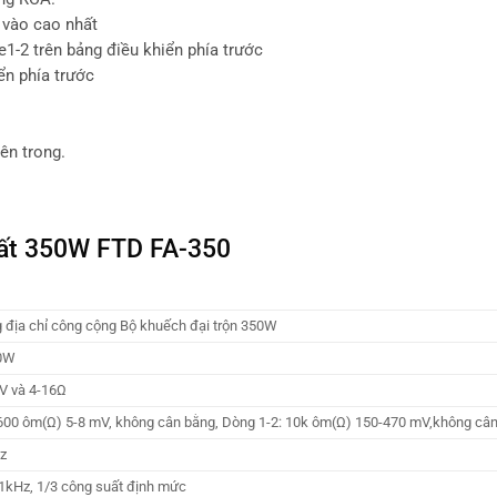
 vào cao nhất
1-2 trên bảng điều khiển phía trước
ển phía trước
ên trong.
uất 350W FTD FA-350
 địa chỉ công cộng Bộ khuếch đại trộn 350W
0W
V và 4-16Ω
600 ôm(Ω) 5-8 mV, không cân bằng, Dòng 1-2: 10k ôm(Ω) 150-470 mV,không câ
z
1kHz, 1/3 công suất định mức