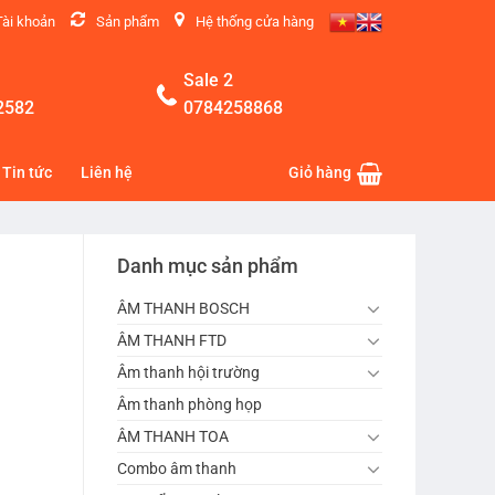
Tài khoản
Sản phẩm
Hệ thống cửa hàng
Sale 2
2582
0784258868
Tin tức
Liên hệ
Giỏ hàng
Danh mục sản phẩm
ÂM THANH BOSCH
ÂM THANH FTD
Âm thanh hội trường
Âm thanh phòng họp
ÂM THANH TOA
Combo âm thanh