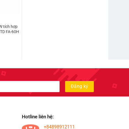
W tích hợp
FTD FA-60H
Hotline liên hệ:
+84898912111