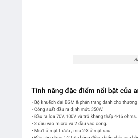
A
Tính năng đặc điểm nổi bật của 
• Bộ khuếch đại BGM & phân trang dành cho thương
• Công suất đầu ra định mức 350W.
• Đầu ra loa 70V, 100V và trở kháng thấp 4-16 ohms.
• 3 đầu vào micrô và 2 đầu vào dòng.
• Mic1 ở mặt trước , mic 2-3 ở mặt sau
• Đầu vào dòng 1-2 trên bảng điều khiển phía sau b