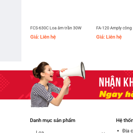
ng suất 120W
FCS-630C Loa âm trần 30W
FA-120 Amply công
Giá: Liên hệ
Giá: Liên hệ
/FM/Echo
Danh mục sản phẩm
Hệ thố
Địa c
Loa