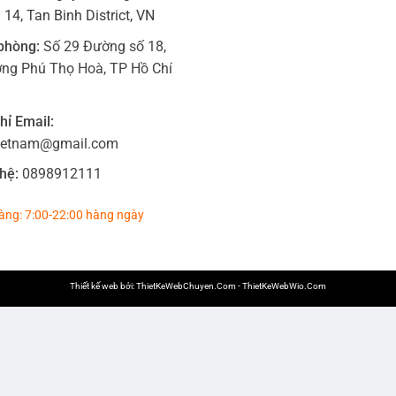
14, Tan Binh District, VN
phòng:
Số 29 Đường số 18,
ng Phú Thọ Hoà, TP Hồ Chí
hỉ Email:
ietnam@gmail.com
hệ:
0898912111
àng: 7:00-22:00 hàng ngày
Thiết kế web bởi:
ThietKeWebChuyen.Com
-
ThietKeWebWio.Com