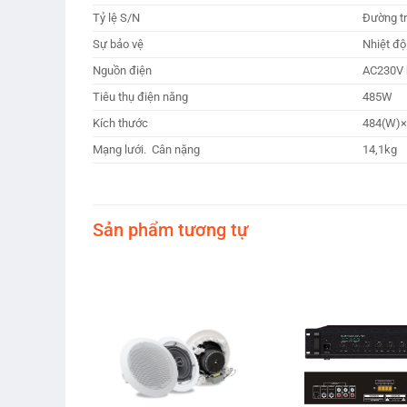
Tỷ lệ S/N
Đường tr
Sự bảo vệ
Nhiệt độ
Nguồn điện
AC230V 
Tiêu thụ điện năng
485W
Kích thước
484(W)×
Mạng lưới. Cân nặng
14,1kg
Sản phẩm tương tự