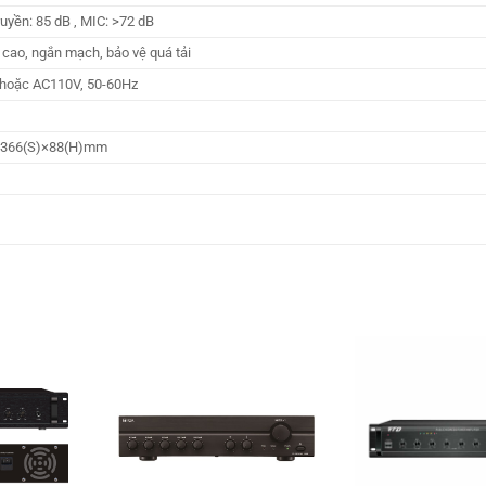
uyền: 85 dB , MIC: >72 dB
 cao, ngắn mạch, bảo vệ quá tải
hoặc AC110V, 50-60Hz
366(S)×88(H)mm