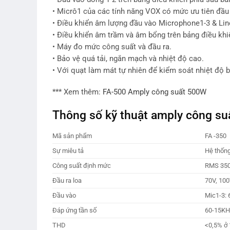
• Micrô1 của các tính năng VOX có mức ưu tiên đầu
• Điều khiển âm lượng đầu vào Microphone1-3 & Line
• Điều khiển âm trầm và âm bổng trên bảng điều khi
• Máy đo mức công suất và đầu ra.
• Bảo vệ quá tải, ngắn mạch và nhiệt độ cao.
• Với quạt làm mát tự nhiên để kiểm soát nhiệt độ b
*** Xem thêm:
FA-500 Amply công suất 500W
Thông số kỹ thuật amply công s
Mã sản phẩm
FA -350
Sự miêu tả
Hệ thống
Công suất định mức
RMS 35
Đầu ra loa
70V, 100
Đầu vào
Mic1-3: 
Đáp ứng tần số
60-15KH
THD
<0,5% ở 