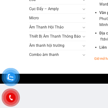
Ward 
Cục Đẩy – Amply
Văn 
Micro
Phườ
Minh
Âm Thanh Hội Thảo
Địa c
Thiết Bị Âm Thanh Thông Báo
ftdv
Âm thanh hội trường
Liên 
Combo âm thanh
Giờ mở h