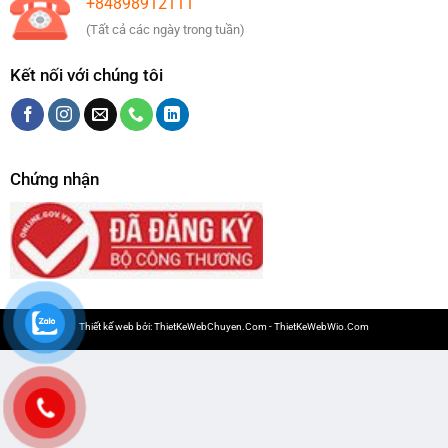
+84898912111
(Tất cả các ngày trong tuần)
Kết nối với chúng tôi
Chứng nhận
Thiết kế web bởi:
ThietKeWebChuyen.Com
-
ThietKeWebWio.Com