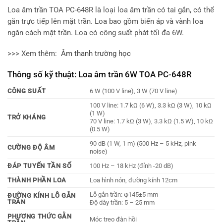
Loa âm trần TOA PC-648R là loại loa âm trần có tai gắn, có thể
gắn trực tiếp lên mặt trần. Loa bao gồm biến áp và vành loa
ngăn cách mặt trần. Loa có công suất phát tối đa 6W.
>>> Xem thêm:
Âm thanh trường học
Thông số kỹ thuật: Loa âm trần 6W TOA PC-648R
CÔNG SUẤT
6 W (100 V line), 3 W (70 V line)
100 V line: 1.7 kΩ (6 W), 3.3 kΩ (3 W), 10 kΩ
(1 W)
TRỞ KHÁNG
70 V line: 1.7 kΩ (3 W), 3.3 kΩ (1.5 W), 10 kΩ
(0.5 W)
90 dB (1 W, 1 m) (500 Hz – 5 kHz, pink
CƯỜNG ĐỘ ÂM
noise)
ĐÁP TUYẾN TẦN SỐ
100 Hz – 18 kHz (đỉnh -20 dB)
THÀNH PHẦN LOA
Loa hình nón, đường kính 12cm
Lỗ gắn trần: φ145±5 mm
ĐƯỜNG KÍNH LỖ GẮN
TRẦN
Độ dày trần: 5 – 25 mm
PHƯƠNG THỨC GẰN
Móc treo đàn hồi