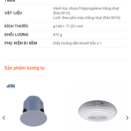
TRẦN
Vành loa: nhựa Polypropylene trắng nhạt
VẬT LIỆU
(RAL9016)
Lưới: theo phủ màu trắng nhạt (RAL9016)
KÍCH THƯỚC
φ168 × 77 (D) mm
KHỐI LƯỢNG
470 g
PHỤ KIỆN ĐI KÈM
Giấy hướng dẫn khoét trần x 1
Sản phẩm tương tự