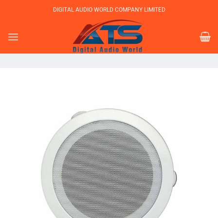
Bỏ
DIGITAL AUDIO WORLD COMPANY LIMITED
qua
nội
dung