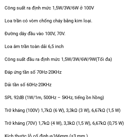
Công suất ra định mức 1,5W/3W/6W ở 100V
Loa trần có vòm chống cháy bằng kim loại.
Đường dây đầu vào 100V, 70V.
Loa âm trần toàn dải 6,5 inch
Công suất đầu ra định mức 1,5W/3W/6W/9W(Tối đa)
Đáp ứng tần số 70Hz-20KHz
Dải tần số 60Hz-20KHz
SPL 92dB (1W/1m, 500Hz – 5KHz, tiếng ồn hồng)
Trở kháng (100V) 1,7kΩ (6 W), 3,3kΩ (3 W), 6,67kΩ (1,5 W)
Trở kháng (70V) 1,7kΩ (4 W), 3,3kΩ (1,5 W), 6,67kΩ (0,75 W)
Kích thước lỗ cố định φ166mm (±3 mm ),