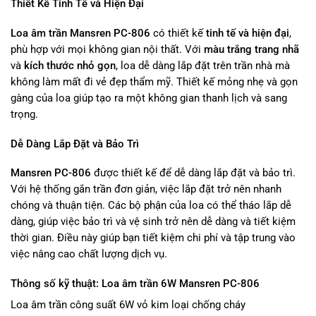
Thiết Kế Tinh Tế và Hiện Đại
Loa âm trần Mansren PC-806
có thiết kế
tinh tế và hiện đại
,
phù hợp với mọi không gian nội thất. Với
màu trắng trang nhã
và
kích thước nhỏ gọn
, loa dễ dàng lắp đặt trên trần nhà mà
không làm mất đi vẻ đẹp thẩm mỹ. Thiết kế mỏng nhẹ và gọn
gàng của loa giúp tạo ra một không gian thanh lịch và sang
trọng.
Dễ Dàng Lắp Đặt và Bảo Trì
Mansren PC-806
được thiết kế để dễ dàng lắp đặt và bảo trì.
Với hệ thống gắn trần đơn giản, việc lắp đặt trở nên nhanh
chóng và thuận tiện. Các bộ phận của loa có thể tháo lắp dễ
dàng, giúp việc bảo trì và vệ sinh trở nên dễ dàng và tiết kiệm
thời gian. Điều này giúp bạn tiết kiệm chi phí và tập trung vào
việc nâng cao chất lượng dịch vụ.
Thông số kỹ thuật: Loa âm trần 6W Mansren PC-806
Loa âm trần công suất 6W vỏ kim loại chống cháy