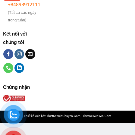
+84898912111
(Tất cả các ngày
trong tuần)
Kết nối với
chúng tôi
Chứng nhận
Thiết kế web bởi:
ThietKeWebChuyen.Com
-
ThietKeWebWio.Com