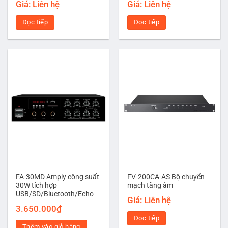
Giá: Liên hệ
Giá: Liên hệ
Đọc tiếp
Đọc tiếp
FA-30MD Amply công suất
FV-200CA-AS Bộ chuyển
30W tích hợp
mạch tăng âm
USB/SD/Bluetooth/Echo
Giá: Liên hệ
3.650.000
₫
Đọc tiếp
Thêm vào giỏ hàng