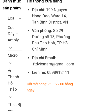
Danh mục
Hệ thống cửa hàng
sản phẩm
Địa chỉ:
199 Nguyen
Hong Dao, Ward 14,
Loa
Tan Binh District, VN
Cục
Văn phòng:
Số 29
Đẩy –
Đường số 18, Phường
Amply
Phú Thọ Hoà, TP Hồ
Chí Minh
Micro
Địa chỉ Email:
ftdvietnam@gmail.com
Âm
Liên hệ:
0898912111
Thanh
Hội
Giờ mở hàng: 7:00-22:00 hàng
Thảo
ngày
Thiết Bị
Âm