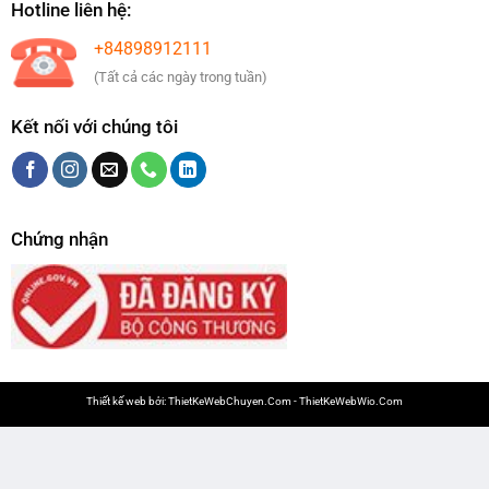
Hotline liên hệ:
+84898912111
(Tất cả các ngày trong tuần)
Kết nối với chúng tôi
Chứng nhận
Thiết kế web bởi:
ThietKeWebChuyen.Com
-
ThietKeWebWio.Com