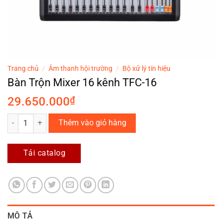
Trang chủ
/
Âm thanh hội trường
/
Bộ xử lý tín hiệu
Bàn Trộn Mixer 16 kênh TFC-16
29.650.000
₫
Bàn Trộn Mixer 16 kênh TFC-16 số lượng
Thêm vào giỏ hàng
Tải catalog
MÔ TẢ