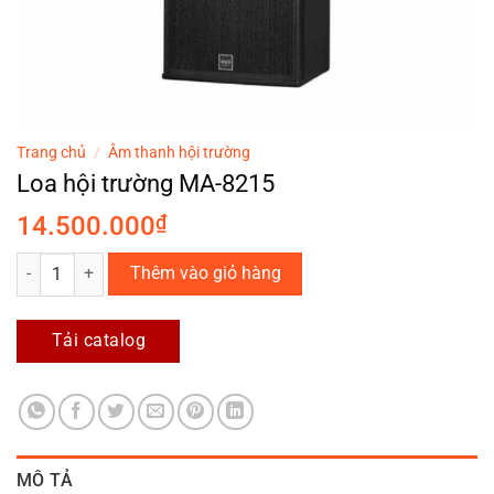
Trang chủ
/
Âm thanh hội trường
Loa hội trường MA-8215
14.500.000
₫
Loa hội trường MA-8215 số lượng
Thêm vào giỏ hàng
Tải catalog
MÔ TẢ