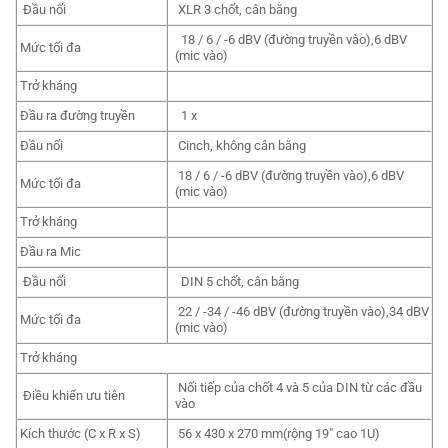
Đầu nối
XLR 3 chốt, cân bằng
18 / 6 / -6 dBV (đường truyền vào),6 dBV
Mức tối đa
(mic vào)
Trở kháng
Đầu ra đường truyền
1 x
Đầu nối
Cinch, không cân bằng
18 / 6 / -6 dBV (đường truyền vào),6 dBV
Mức tối đa
(mic vào)
Trở kháng
Đầu ra Mic
Đầu nối
DIN 5 chốt, cân bằng
22 / -34 / -46 dBV (đường truyền vào),34 dBV
Mức tối đa
(mic vào)
Trở kháng
Nối tiếp của chốt 4 và 5 của DIN từ các đầu
Điều khiển ưu tiên
vào
Kích thước (C x R x S)
56 x 430 x 270 mm(rộng 19″ cao 1U)