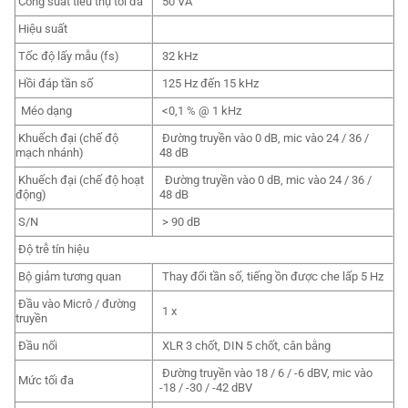
Công suất tiêu thụ tối đa
50 VA
Hiệu suất
Tốc độ lấy mẫu (fs)
32 kHz
Hồi đáp tần số
125 Hz đến 15 kHz
Méo dạng
<0,1 % @ 1 kHz
Khuếch đại (chế độ
Đường truyền vào 0 dB, mic vào 24 / 36 /
mạch nhánh)
48 dB
Khuếch đại (chế độ hoạt
Đường truyền vào 0 dB, mic vào 24 / 36 /
động)
48 dB
S/N
> 90 dB
Độ trễ tín hiệu
Bộ giảm tương quan
Thay đổi tần số, tiếng ồn được che lấp 5 Hz
Đầu vào Micrô / đường
1 x
truyền
Đầu nối
XLR 3 chốt, DIN 5 chốt, cân bằng
Đường truyền vào 18 / 6 / -6 dBV, mic vào
Mức tối đa
-18 / -30 / -42 dBV