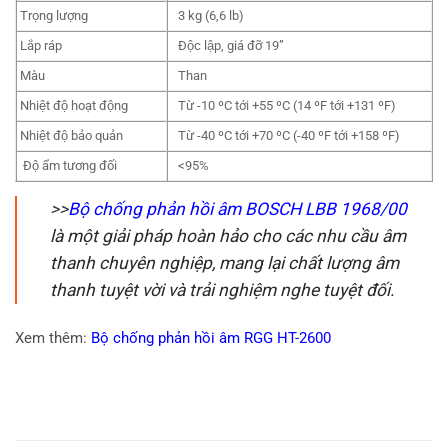
Trọng lượng
3 kg (6,6 lb)
Lắp ráp
Độc lập, giá đỡ 19”
Màu
Than
Nhiệt độ hoạt động
Từ -10 ºC tới +55 ºC (14 ºF tới +131 ºF)
Nhiệt độ bảo quản
Từ -40 ºC tới +70 ºC (-40 ºF tới +158 ºF)
Độ ẩm tương đối
<95%
>>
Bộ chống phản hồi âm BOSCH LBB 1968/00
là một giải pháp hoàn hảo cho các nhu cầu âm
thanh chuyên nghiệp, mang lại chất lượng âm
thanh tuyệt vời và trải nghiệm nghe tuyệt đối.
Xem thêm:
Bộ chống phản hồi âm RGG HT-2600