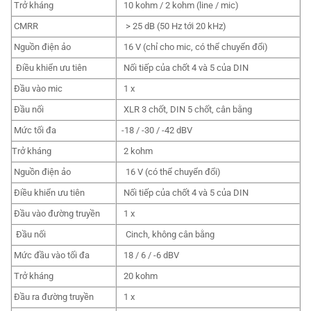
Trở kháng
10 kohm / 2 kohm (line / mic)
CMRR
> 25 dB (50 Hz tới 20 kHz)
Nguồn điện ảo
16 V (chỉ cho mic, có thể chuyển đổi)
Điều khiển ưu tiên
Nối tiếp của chốt 4 và 5 của DIN
Đầu vào mic
1 x
Đầu nối
XLR 3 chốt, DIN 5 chốt, cân bằng
Mức tối đa
-18 / -30 / -42 dBV
Trở kháng
2 kohm
Nguồn điện ảo
16 V (có thể chuyển đổi)
Điều khiển ưu tiên
Nối tiếp của chốt 4 và 5 của DIN
Đầu vào đường truyền
1 x
Đầu nối
Cinch, không cân bằng
Mức đầu vào tối đa
18 / 6 / -6 dBV
Trở kháng
20 kohm
Đầu ra đường truyền
1 x