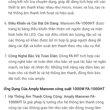
cổng kết nối loa chuyên dụng, giúp dễ dàng tích hợp với các
thiết bị âm thanh khác nhau như micro, mixer, và loa, tạo ra
hệ thống âm thanh linh hoạt và hiệu quả.
Điều Khiển và Cài Đặt Dễ Dàng:
Mansren
FA-1000HT
được
trang bị bảng điều khiển thân thiện với người dùng và màn
hình hiển thị LED. Các nút điều chỉnh âm lượng, tần số và
các thông số khác được bố trí hợp lý, giúp người dùng dễ
dàng cài đặt và kiểm soát âm thanh theo nhu cầu cụ thể.
Công Nghệ Bảo Vệ Toàn Diện:
Dòng
FA-HT
tích hợp các
công nghệ bảo vệ toàn diện như bảo vệ quá tải, bảo vệ ngắn
mạch, và bảo vệ nhiệt độ. Những tính năng này đảm bảo an
toàn cho cả thiết bị và hệ thống âm thanh, đồng thời kéo
dài tuổi thọ của amply.
Ứng Dụng Của Amply Mansren công suất 1000W FA-1000HT
Hệ Thống Âm Thanh Công Cộng: Amply Mansren FA-
1000HT
là giải pháp lý tưởng cho hệ thống âm thanh công
cộng tại các không gian lớn như sân vận động, trung tâm