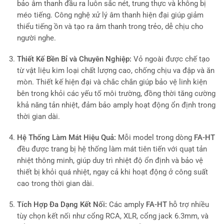
bảo âm thanh đầu ra luôn sắc nét, trung thực và không bị
méo tiếng. Công nghệ xử lý âm thanh hiện đại giúp giảm
thiểu tiếng ồn và tạo ra âm thanh trong trẻo, dễ chịu cho
người nghe.
Thiết Kế Bền Bỉ và Chuyên Nghiệp:
Vỏ ngoài
được chế tạo
từ vật liệu kim loại chất lượng cao, chống chịu va đập và ăn
mòn. Thiết kế hiện đại và chắc chắn giúp bảo vệ linh kiện
bên trong khỏi các yếu tố môi trường, đồng thời tăng cường
khả năng tản nhiệt, đảm bảo amply hoạt động ổn định trong
thời gian dài.
Hệ Thống Làm Mát Hiệu Quả:
Mỗi model trong dòng
FA-HT
đều được trang bị hệ thống làm mát tiên tiến với quạt tản
nhiệt thông minh, giúp duy trì nhiệt độ ổn định và bảo vệ
thiết bị khỏi quá nhiệt, ngay cả khi hoạt động ở công suất
cao trong thời gian dài.
Tích Hợp Đa Dạng Kết Nối:
Các amply
FA-HT
hỗ trợ nhiều
tùy chọn kết nối như cổng RCA, XLR, cổng jack 6.3mm, và