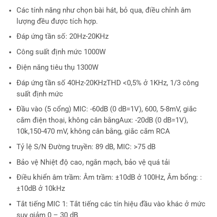
Các tính năng như chọn bài hát, bỏ qua, điều chỉnh âm
lượng đều được tích hợp.
Đáp ứng tần số: 20Hz-20KHz
Công suất định mức 1000W
Điện năng tiêu thụ 1300W
Đáp ứng tần số 40Hz-20KHzTHD <0,5% ở 1KHz, 1/3 công
suất định mức
Đầu vào (5 cổng) MIC: -60dB (0 dB=1V), 600, 5-8mV, giắc
cắm điện thoại, không cân bằngAux: -20dB (0 dB=1V),
10k,150-470 mV, không cân bằng, giắc cắm RCA
Tỷ lệ S/N Đường truyền: 89 dB, MIC: >75 dB
Bảo vệ Nhiệt độ cao, ngắn mạch, bảo vệ quá tải
Điều khiển âm trầm: Âm trầm: ±10dB ở 100Hz, Âm bổng: :
±10dB ở 10kHz
Tắt tiếng MIC 1: Tắt tiếng các tín hiệu đầu vào khác ở mức
suy giảm 0 – 30 dB