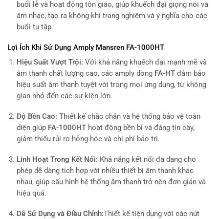
buổi lễ và hoạt động tôn giáo, giúp khuếch đại giọng nói và
âm nhạc, tạo ra không khí trang nghiêm và ý nghĩa cho các
buổi tụ tập.
Lợi Ích Khi Sử Dụng Amply Mansren FA-1000HT
Hiệu Suất Vượt Trội:
Với khả năng khuếch đại mạnh mẽ và
âm thanh chất lượng cao, các amply dòng
FA-HT
đảm bảo
hiệu suất âm thanh tuyệt vời trong mọi ứng dụng, từ không
gian nhỏ đến các sự kiện lớn.
Độ Bền Cao:
Thiết kế chắc chắn và hệ thống bảo vệ toàn
diện giúp
FA-1000HT
hoạt động bền bỉ và đáng tin cậy,
giảm thiểu rủi ro hỏng hóc và chi phí bảo trì.
Linh Hoạt Trong Kết Nối:
Khả năng kết nối đa dạng cho
phép dễ dàng tích hợp với nhiều thiết bị âm thanh khác
nhau, giúp cấu hình hệ thống âm thanh trở nên đơn giản và
hiệu quả.
Dễ Sử Dụng và Điều Chỉnh:
Thiết kế tiện dụng với các nút