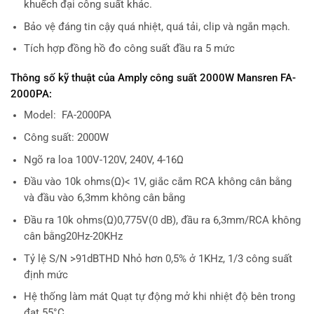
khuếch đại công suất khác.
Bảo vệ đáng tin cậy quá nhiệt, quá tải, clip và ngắn mạch.
Tích hợp đồng hồ đo công suất đầu ra 5 mức
Thông số kỹ thuật của Amply công suất 2000W Mansren FA-
2000PA:
Model: FA-2000PA
Công suất: 2000W
Ngõ ra loa 100V-120V, 240V, 4-16Ω
Đầu vào 10k ohms(Ω)< 1V, giắc cắm RCA không cân bằng
và đầu vào 6,3mm không cân bằng
Đầu ra 10k ohms(Ω)0,775V(0 dB), đầu ra 6,3mm/RCA không
cân bằng20Hz-20KHz
Tỷ lệ S/N >91dBTHD Nhỏ hơn 0,5% ở 1KHz, 1/3 công suất
định mức
Hệ thống làm mát Quạt tự động mở khi nhiệt độ bên trong
đạt 55°C