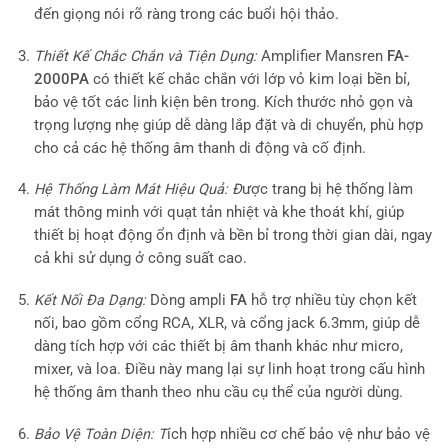
đến giọng nói rõ ràng trong các buổi hội thảo.
Thiết Kế Chắc Chắn và Tiện Dụng:
Amplifier Mansren
FA-
2000PA
có thiết kế chắc chắn với lớp vỏ kim loại bền bỉ,
bảo vệ tốt các linh kiện bên trong. Kích thước nhỏ gọn và
trọng lượng nhẹ giúp dễ dàng lắp đặt và di chuyển, phù hợp
cho cả các hệ thống âm thanh di động và cố định.
Hệ Thống Làm Mát Hiệu Quả: Đ
ược trang bị hệ thống làm
mát thông minh với quạt tản nhiệt và khe thoát khí, giúp
thiết bị hoạt động ổn định và bền bỉ trong thời gian dài, ngay
cả khi sử dụng ở công suất cao.
Kết Nối Đa Dạng:
Dòng ampli
FA
hỗ trợ nhiều tùy chọn kết
nối, bao gồm cổng RCA, XLR, và cổng jack 6.3mm, giúp dễ
dàng tích hợp với các thiết bị âm thanh khác như micro,
mixer, và loa. Điều này mang lại sự linh hoạt trong cấu hình
hệ thống âm thanh theo nhu cầu cụ thể của người dùng.
Bảo Vệ Toàn Diện: T
ích hợp nhiều cơ chế bảo vệ như bảo vệ