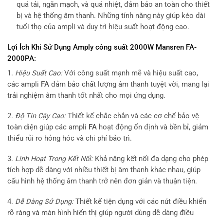
quá tải, ngắn mạch, và quá nhiệt, đảm bảo an toàn cho thiết
bị và hệ thống âm thanh. Những tính năng này giúp kéo dài
tuổi thọ của ampli và duy trì hiệu suất hoạt động cao.
Lợi Ích Khi Sử Dụng Amply công suất 2000W Mansren FA-
2000PA:
1.
Hiệu Suất Cao:
Với công suất mạnh mẽ và hiệu suất cao,
các ampli
FA
đảm bảo chất lượng âm thanh tuyệt vời, mang lại
trải nghiệm âm thanh tốt nhất cho mọi ứng dụng.
2.
Độ Tin Cậy Cao:
Thiết kế chắc chắn và các cơ chế bảo vệ
toàn diện giúp các ampli
FA
hoạt động ổn định và bền bỉ, giảm
thiểu rủi ro hỏng hóc và chi phí bảo trì.
3.
Linh Hoạt Trong Kết Nối:
Khả năng kết nối đa dạng cho phép
tích hợp dễ dàng với nhiều thiết bị âm thanh khác nhau, giúp
cấu hình hệ thống âm thanh trở nên đơn giản và thuận tiện.
4.
Dễ Dàng Sử Dụng:
Thiết kế tiện dụng với các nút điều khiển
rõ ràng và màn hình hiển thị giúp người dùng dễ dàng điều