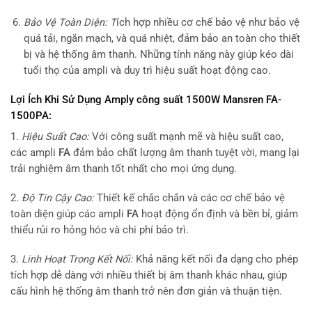
Bảo Vệ Toàn Diện: T
ích hợp nhiều cơ chế bảo vệ như bảo vệ
quá tải, ngắn mạch, và quá nhiệt, đảm bảo an toàn cho thiết
bị và hệ thống âm thanh. Những tính năng này giúp kéo dài
tuổi thọ của ampli và duy trì hiệu suất hoạt động cao.
Lợi Ích Khi Sử Dụng Amply công suất 1500W Mansren FA-
1500PA:
1.
Hiệu Suất Cao:
Với công suất mạnh mẽ và hiệu suất cao,
các ampli
FA
đảm bảo chất lượng âm thanh tuyệt vời, mang lại
trải nghiệm âm thanh tốt nhất cho mọi ứng dụng.
2.
Độ Tin Cậy Cao:
Thiết kế chắc chắn và các cơ chế bảo vệ
toàn diện giúp các ampli
FA
hoạt động ổn định và bền bỉ, giảm
thiểu rủi ro hỏng hóc và chi phí bảo trì.
3.
Linh Hoạt Trong Kết Nối:
Khả năng kết nối đa dạng cho phép
tích hợp dễ dàng với nhiều thiết bị âm thanh khác nhau, giúp
cấu hình hệ thống âm thanh trở nên đơn giản và thuận tiện.