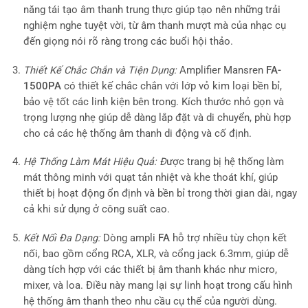
năng tái tạo âm thanh trung thực giúp tạo nên những trải
nghiệm nghe tuyệt vời, từ âm thanh mượt mà của nhạc cụ
đến giọng nói rõ ràng trong các buổi hội thảo.
Thiết Kế Chắc Chắn và Tiện Dụng:
Amplifier Mansren
FA-
1500PA
có thiết kế chắc chắn với lớp vỏ kim loại bền bỉ,
bảo vệ tốt các linh kiện bên trong. Kích thước nhỏ gọn và
trọng lượng nhẹ giúp dễ dàng lắp đặt và di chuyển, phù hợp
cho cả các hệ thống âm thanh di động và cố định.
Hệ Thống Làm Mát Hiệu Quả: Đ
ược trang bị hệ thống làm
mát thông minh với quạt tản nhiệt và khe thoát khí, giúp
thiết bị hoạt động ổn định và bền bỉ trong thời gian dài, ngay
cả khi sử dụng ở công suất cao.
Kết Nối Đa Dạng:
Dòng ampli
FA
hỗ trợ nhiều tùy chọn kết
nối, bao gồm cổng RCA, XLR, và cổng jack 6.3mm, giúp dễ
dàng tích hợp với các thiết bị âm thanh khác như micro,
mixer, và loa. Điều này mang lại sự linh hoạt trong cấu hình
hệ thống âm thanh theo nhu cầu cụ thể của người dùng.