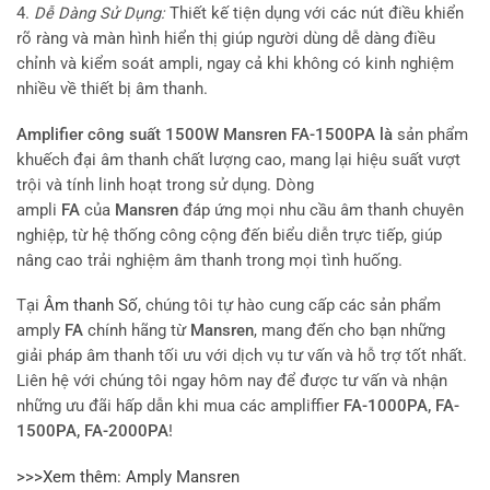
4.
Dễ Dàng Sử Dụng:
Thiết kế tiện dụng với các nút điều khiển
rõ ràng và màn hình hiển thị giúp người dùng dễ dàng điều
chỉnh và kiểm soát ampli, ngay cả khi không có kinh nghiệm
nhiều về thiết bị âm thanh.
Amplifier công suất 1500W Mansren FA-1500PA là
sản phẩm
khuếch đại âm thanh chất lượng cao, mang lại hiệu suất vượt
trội và tính linh hoạt trong sử dụng. Dòng
ampli
FA
của
Mansren
đáp ứng mọi nhu cầu âm thanh chuyên
nghiệp, từ hệ thống công cộng đến biểu diễn trực tiếp, giúp
nâng cao trải nghiệm âm thanh trong mọi tình huống.
Tại
Âm thanh Số
, chúng tôi tự hào cung cấp các sản phẩm
amply
FA
chính hãng từ
Mansren
, mang đến cho bạn những
giải pháp âm thanh tối ưu với dịch vụ tư vấn và hỗ trợ tốt nhất.
Liên hệ với chúng tôi ngay hôm nay để được tư vấn và nhận
những ưu đãi hấp dẫn khi mua các ampliffier
FA-1000PA, FA-
1500PA, FA-2000PA
!
>>>Xem thêm: Amply Mansren