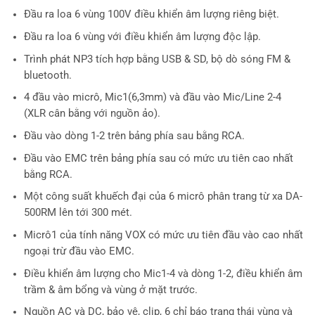
Đầu ra loa 6 vùng 100V điều khiển âm lượng riêng biệt.
Đầu ra loa 6 vùng với điều khiển âm lượng độc lập.
Trình phát NP3 tích hợp bằng USB & SD, bộ dò sóng FM &
bluetooth.
4 đầu vào micrô, Mic1(6,3mm) và đầu vào Mic/Line 2-4
(XLR cân bằng với nguồn ảo).
Đầu vào dòng 1-2 trên bảng phía sau bằng RCA.
Đầu vào EMC trên bảng phía sau có mức ưu tiên cao nhất
bằng RCA.
Một công suất khuếch đại của 6 micrô phân trang từ xa DA-
500RM lên tới 300 mét.
Micrô1 của tính năng VOX có mức ưu tiên đầu vào cao nhất
ngoại trừ đầu vào EMC.
Điều khiển âm lượng cho Mic1-4 và dòng 1-2, điều khiển âm
trầm & âm bổng và vùng ở mặt trước.
Nguồn AC và DC, bảo vệ, clip, 6 chỉ báo trạng thái vùng và