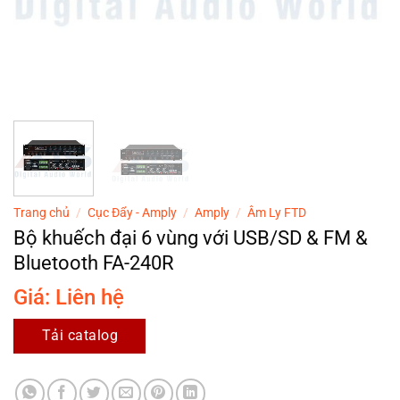
Trang chủ
/
Cục Đẩy - Amply
/
Amply
/
Âm Ly FTD
Bộ khuếch đại 6 vùng với USB/SD & FM &
Bluetooth FA-240R
Giá: Liên hệ
Tải catalog