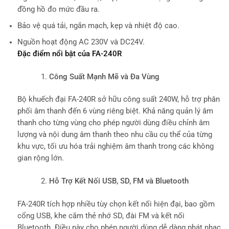
đồng hồ đo mức đầu ra.
Bảo vệ quá tải, ngắn mạch, kẹp và nhiệt độ cao.
Nguồn hoạt động AC 230V và DC24V.
Đặc điểm nổi bật của FA-240R
Công Suất Mạnh Mẽ và Đa Vùng
Bộ khuếch đại FA-240R sở hữu công suất 240W, hỗ trợ phân
phối âm thanh đến 6 vùng riêng biệt. Khả năng quản lý âm
thanh cho từng vùng cho phép người dùng điều chỉnh âm
lượng và nội dung âm thanh theo nhu cầu cụ thể của từng
khu vực, tối ưu hóa trải nghiệm âm thanh trong các không
gian rộng lớn.
Hỗ Trợ Kết Nối USB, SD, FM và Bluetooth
FA-240R tích hợp nhiều tùy chọn kết nối hiện đại, bao gồm
cổng USB, khe cắm thẻ nhớ SD, đài FM và kết nối
Bluetooth. Điều này cho phép người dùng dễ dàng phát nhạc