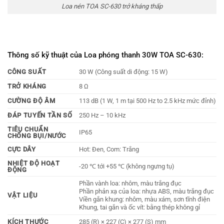
Loa nén TOA SC-630 trở kháng thấp
Thông số kỹ thuật của Loa phóng thanh 30W TOA SC-630:
CÔNG SUẤT
30 W (Công suất di động: 15 W)
TRỞ KHÁNG
8 Ω
CƯỜNG ĐỘ ÂM
113 dB (1 W, 1 m tại 500 Hz to 2.5 kHz mức đỉnh)
ĐÁP TUYẾN TẦN SỐ
250 Hz – 10 kHz
TIÊU CHUẨN
IP65
CHỐNG BỤI/NƯỚC
CỰC DÂY
Hot: Đen, Com: Trắng
NHIỆT ĐỘ HOẠT
-20 ℃ tới +55 ℃ (không ngưng tụ)
ĐỘNG
Phần vành loa: nhôm, màu trắng đục
Phần phản xạ của loa: nhựa ABS, màu trắng đục
VẬT LIỆU
Viền gắn khung: nhôm, màu xám, sơn tĩnh điện
Khung, tai gắn và ốc vít: bằng thép không gỉ
KÍCH THƯỚC
285 (R) × 227 (C) × 277 (S) mm