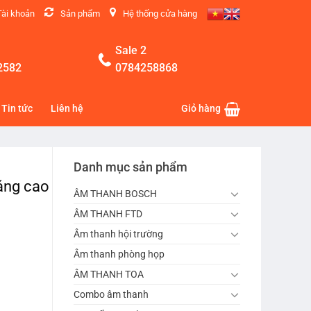
Tài khoản
Sản phẩm
Hệ thống cửa hàng
Sale 2
2582
0784258868
Tin tức
Liên hệ
Giỏ hàng
Danh mục sản phẩm
áng cao
ÂM THANH BOSCH
ÂM THANH FTD
Âm thanh hội trường
Âm thanh phòng họp
ÂM THANH TOA
Combo âm thanh