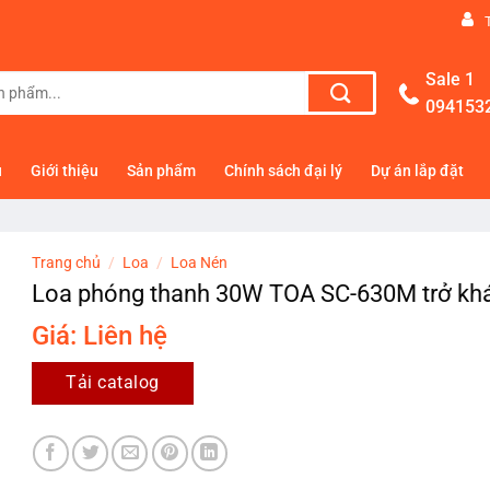
Sale 1
094153
ủ
Giới thiệu
Sản phẩm
Chính sách đại lý
Dự án lắp đặt
Trang chủ
/
Loa
/
Loa Nén
Loa phóng thanh 30W TOA SC-630M trở kh
Giá: Liên hệ
Tải catalog