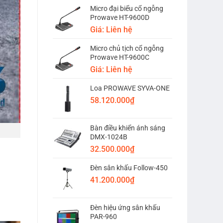
Micro đại biểu cổ ngỗng
Prowave HT-9600D
Giá: Liên hệ
Micro chủ tịch cổ ngỗng
Prowave HT-9600C
Giá: Liên hệ
Loa PROWAVE SYVA-ONE
58.120.000
₫
Bàn điều khiển ánh sáng
DMX-1024B
32.500.000
₫
Đèn sân khấu Follow-450
41.200.000
₫
Đèn hiệu ứng sân khấu
PAR-960