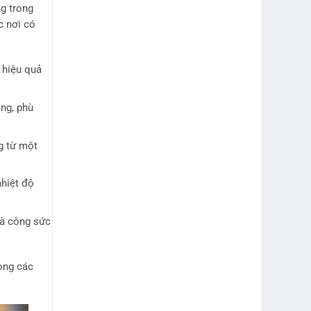
g trong
c nơi có
 hiệu quả
ộng, phù
g từ một
nhiệt độ
 và công sức
ong các