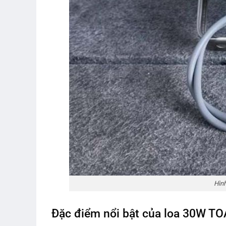
Hìn
Đặc điểm nổi bật của loa 30W T