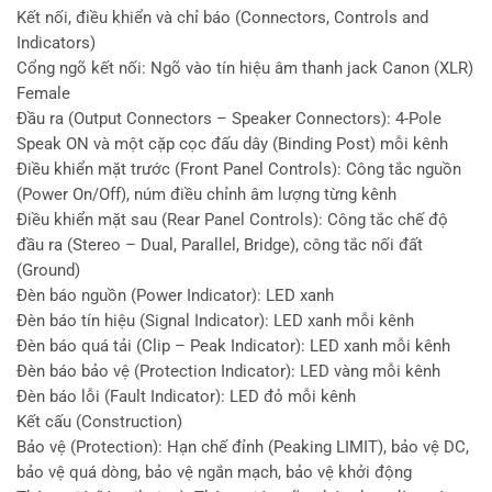
Kết nối, điều khiển và chỉ báo (Connectors, Controls and
Indicators)
Cổng ngõ kết nối: Ngõ vào tín hiệu âm thanh jack Canon (XLR)
Female
Đầu ra (Output Connectors – Speaker Connectors): 4-Pole
Speak ON và một cặp cọc đấu dây (Binding Post) mỗi kênh
Điều khiển mặt trước (Front Panel Controls): Công tắc nguồn
(Power On/Off), núm điều chỉnh âm lượng từng kênh
Điều khiển mặt sau (Rear Panel Controls): Công tắc chế độ
đầu ra (Stereo – Dual, Parallel, Bridge), công tắc nối đất
(Ground)
Đèn báo nguồn (Power Indicator): LED xanh
Đèn báo tín hiệu (Signal Indicator): LED xanh mỗi kênh
Đèn báo quá tải (Clip – Peak Indicator): LED xanh mỗi kênh
Đèn báo bảo vệ (Protection Indicator): LED vàng mỗi kênh
Đèn báo lỗi (Fault Indicator): LED đỏ mỗi kênh
Kết cấu (Construction)
Bảo vệ (Protection): Hạn chế đỉnh (Peaking LIMIT), bảo vệ DC,
bảo vệ quá dòng, bảo vệ ngắn mạch, bảo vệ khởi động