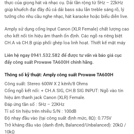
thực của giọng hát và nhạc cụ. Dải tần rộng từ 5Hz – 22kHz
giúp khuếch đại đầy đủ cả dải bass sâu lẫn treble sáng rõ, lý
tưởng cho nhu cầu nghe nhạc, hát karaoke hoặc biểu diễn live.
Amply sử dụng cổng Input Canon (XLR Female) chất lượng cao
cho kết nối tín hiệu âm thanh ổn định. Các ngõ ra riêng biệt
CH.A và CH.B giúp phối ghép loa linh hoạt. Thiết kế mặt máy
Liên hệ ngay 0941.532.582 để được tư vấn và báo giá cục
đẩy công suất Prowave TA600H chính hãng
.
Thông số kỹ thuật: Amply công suất Prowave TA600H
Công suất: Stereo 600W X 2 kênh/8 Ohms
Cổng ngõ kết nối: + CH.A SIG, CH.B SIG INPUT: Ngõ vào tín
hiệu âm thanh jack Canon (XLR) Female.
Đáp ứng tần số : 5Hz – 22KHz
Tỉ số tín hiệu trên nhiễu S/N : 100dB
Độ nhạy đầu vào (tại công suất định mức, 8Ω): 0.775V
Trở kháng đầu vào (danh định, Balanced/Unbalanced): 20kΩ /
10kΩ