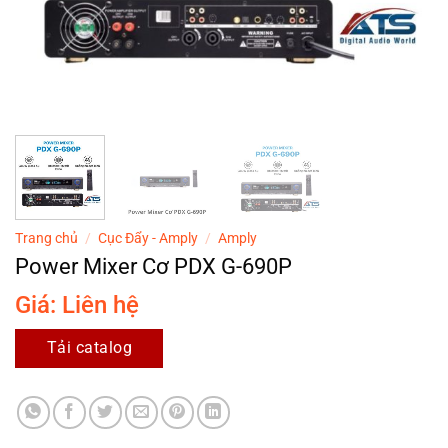
Trang chủ
/
Cục Đẩy - Amply
/
Amply
Power Mixer Cơ PDX G-690P
Giá: Liên hệ
Tải catalog