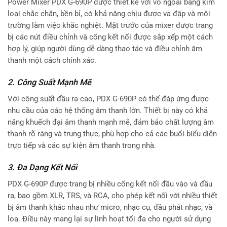
Power Mixer PDX G-690P được thiết kế với vỏ ngoài bằng kim
loại chắc chắn, bền bỉ, có khả năng chịu được va đập và môi
trường làm việc khắc nghiệt. Mặt trước của mixer được trang
bị các nút điều chỉnh và cổng kết nối được sắp xếp một cách
hợp lý, giúp người dùng dễ dàng thao tác và điều chỉnh âm
thanh một cách chính xác.
2. Công Suất Mạnh Mẽ
Với công suất đầu ra cao, PDX G-690P có thể đáp ứng được
nhu cầu của các hệ thống âm thanh lớn. Thiết bị này có khả
năng khuếch đại âm thanh mạnh mẽ, đảm bảo chất lượng âm
thanh rõ ràng và trung thực, phù hợp cho cả các buổi biểu diễn
trực tiếp và các sự kiện âm thanh trong nhà.
3. Đa Dạng Kết Nối
PDX G-690P được trang bị nhiều cổng kết nối đầu vào và đầu
ra, bao gồm XLR, TRS, và RCA, cho phép kết nối với nhiều thiết
bị âm thanh khác nhau như micro, nhạc cụ, đầu phát nhạc, và
loa. Điều này mang lại sự linh hoạt tối đa cho người sử dụng