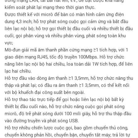
trong mạng LAN, tải bài hát lên, v.v., để đạt được khả năng
kiểm soát phát lại mạng theo thời gian thực.
Được thiết kế với micrô để bàn có màn hình cảm ứng điện
dung 4,3 inch; hỗ trợ phát sóng cuộc gọi cảm ứng và bắt đầu
liên lạc nội bộ; hỗ trợ gọi thiết bị đầu cuối và nhiều thiết bị đầu
cuối, gọi phân vùng và nhiều phân vùng, phát sóng toàn khu
vực;
Mô-đun giải mã âm thanh phần cứng mạng ≥1 tích hợp, với 1
giao diện mạng RJ45, tốc độ truyền 100Mbps. Hỗ trợ chức
năng liên lạc nội bộ hai chiều, loa toàn dải 1W tích hợp, để liên
lạc hai chiều.
Hỗ trợ đầu vào dòng âm thanh ≥1 3,5mm, hỗ trợ chức năng thu
thập và phát lại; có đầu ra âm thanh ≥1 3,5mm, có thể kết nối
với bộ khuếch đại công suất bên ngoài.
Hỗ trợ thao tác trực tiếp để gọi hoặc liên lạc nội bộ bất kỳ
thiết bị đầu cuối nào, hỗ trợ chức năng cuộc gọi phát sóng
micrô, độ trễ phát sóng dưới 100 mili giây, hỗ trợ thu thập đầu
vào đường truyền và phát sóng USB.
Hỗ trợ nhiều chiến lược cuộc gọi, bao gồm chuyển thủ công,
chuyển không phản hồi, chuyển bận, chuyển tắt máy; trả lời tự