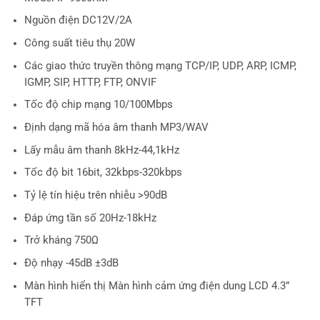
Nguồn điện DC12V/2A
Công suất tiêu thụ 20W
Các giao thức truyền thông mạng TCP/IP, UDP, ARP, ICMP,
IGMP, SIP, HTTP, FTP, ONVIF
Tốc độ chip mạng 10/100Mbps
Định dạng mã hóa âm thanh MP3/WAV
Lấy mẫu âm thanh 8kHz-44,1kHz
Tốc độ bit 16bit, 32kbps-320kbps
Tỷ lệ tín hiệu trên nhiễu >90dB
Đáp ứng tần số 20Hz-18kHz
Trở kháng 750Ω
Độ nhạy -45dB ±3dB
Màn hình hiển thị Màn hình cảm ứng điện dung LCD 4.3”
TFT