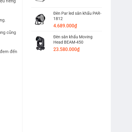
iệu riêng
Đèn Par led sân khấu PAR-
1812
ng.
4.689.000
₫
ụng cũng
Đèn sân khấu Moving
Head BEAM-450
23.580.000
₫
t đem đến