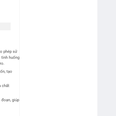
ho phép sử
 tình huống
ro.
ốn, tạo
à chất
 đoạn, giúp