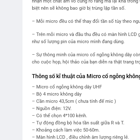
nhận một chất âm vô cùng rõ ràng mà lại khá trong tr
biệt nên sẽ không bao giờ bị trùng lặp tần số.
– Mỗi micro đều có thể thay đổi tần số tùy theo ng
– Trên mỗi micro và đầu thu đều có màn hình LCD 
như số lượng pin của micro mình đang dùng.
– Sự thông minh của micro cổ ngỗng không dây còn
cho cuộc họp, hội thảo của bạn diễn ra thật trang tr
Thông số kĩ thuật của M
icro cổ ngỗng khôn
– Micro cổ ngỗng không dây UHF
– Bộ 4 micro không dây
– Cần micro 43,5cm ( chưa tính đế mic )
– Nguồn điện: 12V.
– Có thể chọn 4*100 kênh.
– Tự động đồng bộ hóa tần suất giữa R và T.
– Khoảng cách làm việc 50-60m.
– Màn hình LCD , điều chỉnh âm lượng riêng lẻ.