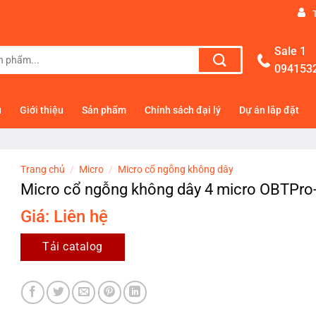
Sale 1
094153
ủ
Giới thiệu
Sản phẩm
Chính sách đại lý
Dự án lắp đặt
Trang chủ
/
Micro
/
Micro cổ ngỗng không dây
Micro cổ ngỗng không dây 4 micro OBTPro
Giá: Liên hệ
Tải catalog