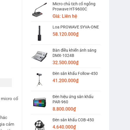
Micro chủ tịch cổ ngỗng
Prowave HT-9600C
Giá: Liên hệ
Loa PROWAVE SYVA-ONE
58.120.000
₫
Bàn điều khiển ánh sáng
DMX-1024B
32.500.000
₫
Đèn sân khấu Follow-450
41.200.000
₫
Đèn hiệu ứng sân khấu
t micro cổ
PAR-960
8.800.000
₫
khác
Đèn sân khấu COB-450
gia cảm
4.640.000
₫