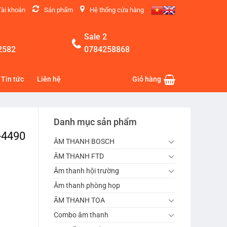
Tài khoản
Sản phẩm
Hệ thống cửa hàng
Sale 2
2582
0784258868
Tin tức
Liên hệ
Giỏ hàng
Danh mục sản phẩm
-4490
ÂM THANH BOSCH
ÂM THANH FTD
Âm thanh hội trường
Âm thanh phòng họp
ÂM THANH TOA
Combo âm thanh