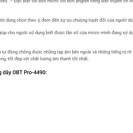
ẻo. – Đặc biệt với bốn micro với bốn angten riêng biệt truyền tín h
ười dùng chọn theo ý, đem đến sự ưu chuộng tuyệt đối của người dù
giúp cho người sử dụng biết được tần số của micro mình đang sử d
 tự động chống được những tạp âm bên ngoài và những tiếng rú rí
ọng, tốt đẹp với chất lượng âm thanh tốt nhất.
g dây OBT Pro-4490: