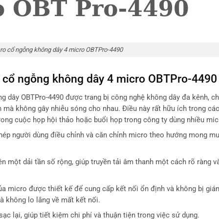
ro cổ ngỗng không dây 4 micro OBTPro-4490
o cổ ngỗng không dây 4 micro OBTPro-4490
g dây OBTPro-4490 được trang bị công nghệ không dây đa kênh, c
 mà không gây nhiễu sóng cho nhau. Điều này rất hữu ích trong các
rong cuộc họp hội thảo hoặc buổi họp trong công ty dùng nhiều mic
hép người dùng điều chỉnh và căn chỉnh micro theo hướng mong mu
 một dải tần số rộng, giúp truyền tải âm thanh một cách rõ ràng v
a micro được thiết kế để cung cấp kết nối ổn định và không bị gián
à không lo lắng về mất kết nối.
c lại, giúp tiết kiệm chi phí và thuận tiện trong việc sử dụng.