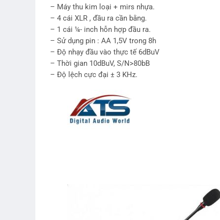
– Máy thu kim loại + mirs nhựa.
– 4 cái XLR , đầu ra cần bằng.
– 1 cái ¼- inch hỗn hợp đầu ra.
– Sử dụng pin : AA 1,5V trong 8h
– Độ nhạy đầu vào thực tế 6dBuV
– Thời gian 10dBuV, S/N>80bB
– Độ lệch cực đại ± 3 KHz.