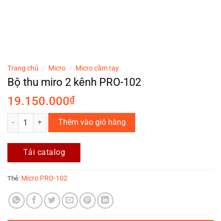
Trang chủ
/
Micro
/
Micro cầm tay
Bộ thu miro 2 kênh PRO-102
19.150.000
₫
Bộ thu miro 2 kênh PRO-102 số lượng
Thêm vào giỏ hàng
Tải catalog
Micro PRO-102
Thẻ: