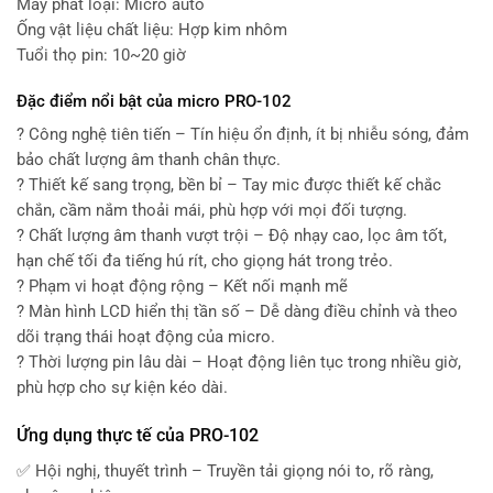
Máy phát loại: Micro auto
Ống vật liệu chất liệu: Hợp kim nhôm
Tuổi thọ pin: 10~20 giờ
Đặc điểm nổi bật của micro PRO-102
? Công nghệ tiên tiến – Tín hiệu ổn định, ít bị nhiễu sóng, đảm
bảo chất lượng âm thanh chân thực.
? Thiết kế sang trọng, bền bỉ – Tay mic được thiết kế chắc
chắn, cầm nắm thoải mái, phù hợp với mọi đối tượng.
? Chất lượng âm thanh vượt trội – Độ nhạy cao, lọc âm tốt,
hạn chế tối đa tiếng hú rít, cho giọng hát trong trẻo.
? Phạm vi hoạt động rộng – Kết nối mạnh mẽ
? Màn hình LCD hiển thị tần số – Dễ dàng điều chỉnh và theo
dõi trạng thái hoạt động của micro.
? Thời lượng pin lâu dài – Hoạt động liên tục trong nhiều giờ,
phù hợp cho sự kiện kéo dài.
Ứng dụng thực tế của PRO-102
✅ Hội nghị, thuyết trình – Truyền tải giọng nói to, rõ ràng,