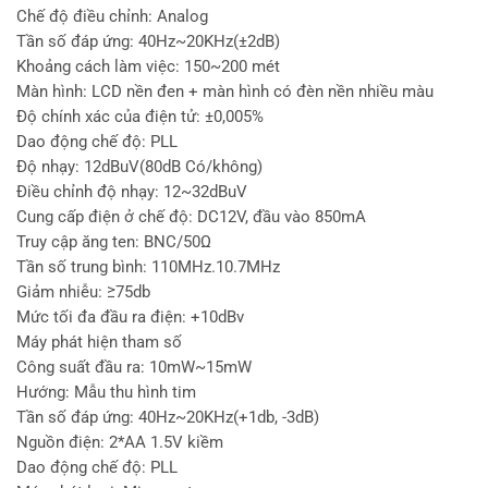
Chế độ điều chỉnh: Analog
Tần số đáp ứng: 40Hz~20KHz(±2dB)
Khoảng cách làm việc: 150~200 mét
Màn hình: LCD nền đen + màn hình có đèn nền nhiều màu
Độ chính xác của điện tử: ±0,005%
Dao động chế độ: PLL
Độ nhạy: 12dBuV(80dB Có/không)
Điều chỉnh độ nhạy: 12~32dBuV
Cung cấp điện ở chế độ: DC12V, đầu vào 850mA
Truy cập ăng ten: BNC/50Ω
Tần số trung bình: 110MHz.10.7MHz
Giảm nhiễu: ≥75db
Mức tối đa đầu ra điện: +10dBv
Máy phát hiện tham số
Công suất đầu ra: 10mW~15mW
Hướng: Mẫu thu hình tim
Tần số đáp ứng: 40Hz~20KHz(+1db, -3dB)
Nguồn điện: 2*AA 1.5V kiềm
Dao động chế độ: PLL