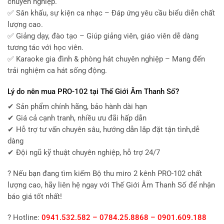
chuyên nghiệp.
✅ Sân khấu, sự kiện ca nhạc – Đáp ứng yêu cầu biểu diễn chất
lượng cao.
✅ Giảng dạy, đào tạo – Giúp giảng viên, giáo viên dễ dàng
tương tác với học viên.
✅ Karaoke gia đình & phòng hát chuyên nghiệp – Mang đến
trải nghiệm ca hát sống động.
Lý do nên mua PRO-102 tại Thế Giới Âm Thanh Số?
✔ Sản phẩm chính hãng, bảo hành dài hạn
✔ Giá cả cạnh tranh, nhiều ưu đãi hấp dẫn
✔ Hỗ trợ tư vấn chuyên sâu, hướng dẫn lắp đặt tận tình,dễ
dàng
✔ Đội ngũ kỹ thuật chuyên nghiệp, hỗ trợ 24/7
? Nếu bạn đang tìm kiếm Bộ thu miro 2 kênh PRO-102 chất
lượng cao, hãy liên hệ ngay với Thế Giới Âm Thanh Số để nhận
báo giá tốt nhất!
? Hotline:
0941.532.582 – 0784.25.8868 – 0901.609.188