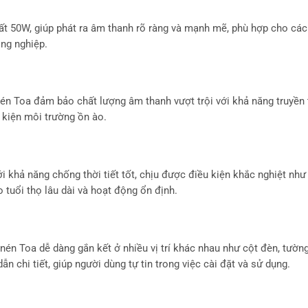
 50W, giúp phát ra âm thanh rõ ràng và mạnh mẽ, phù hợp cho các
ông nghiệp.
nén Toa đảm bảo chất lượng âm thanh vượt trội với khả năng truyền 
u kiện môi trường ồn ào.
khả năng chống thời tiết tốt, chịu được điều kiện khắc nghiệt như
 tuổi thọ lâu dài và hoạt động ổn định.
a nén Toa dễ dàng gắn kết ở nhiều vị trí khác nhau như cột đèn, tườn
chi tiết, giúp người dùng tự tin trong việc cài đặt và sử dụng.