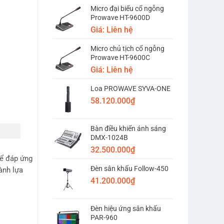
Micro đại biểu cổ ngỗng
Prowave HT-9600D
Giá: Liên hệ
Micro chủ tịch cổ ngỗng
Prowave HT-9600C
Giá: Liên hệ
Loa PROWAVE SYVA-ONE
58.120.000
₫
Bàn điều khiển ánh sáng
DMX-1024B
32.500.000
₫
để đáp ứng
Đèn sân khấu Follow-450
ành lựa
41.200.000
₫
Đèn hiệu ứng sân khấu
PAR-960