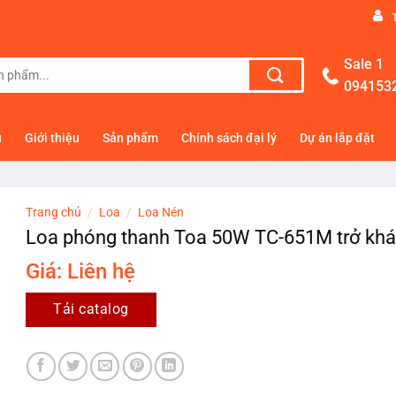
Sale 1
094153
ủ
Giới thiệu
Sản phẩm
Chính sách đại lý
Dự án lắp đặt
Trang chủ
/
Loa
/
Loa Nén
Loa phóng thanh Toa 50W TC-651M trở kh
Giá: Liên hệ
Tải catalog