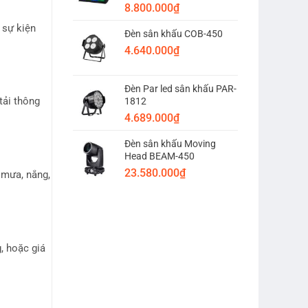
8.800.000
₫
 sự kiện
Đèn sân khấu COB-450
4.640.000
₫
Đèn Par led sân khấu PAR-
1812
tải thông
4.689.000
₫
Đèn sân khấu Moving
Head BEAM-450
23.580.000
₫
 mưa, nắng,
g, hoặc giá