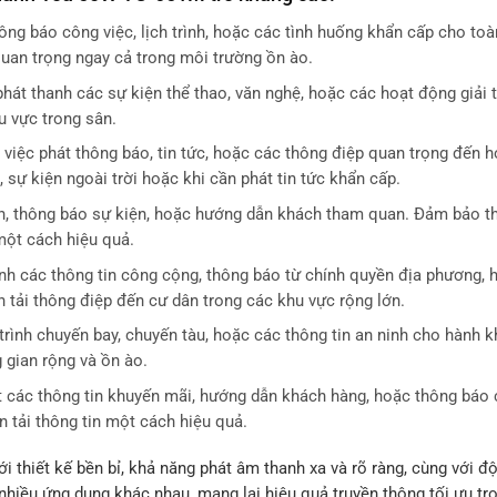
ông báo công việc, lịch trình, hoặc các tình huống khẩn cấp cho to
quan trọng ngay cả trong môi trường ồn ào.
hát thanh các sự kiện thể thao, văn nghệ, hoặc các hoạt động giải t
u vực trong sân.
 việc phát thông báo, tin tức, hoặc các thông điệp quan trọng đến h
, sự kiện ngoài trời hoặc khi cần phát tin tức khẩn cấp.
n, thông báo sự kiện, hoặc hướng dẫn khách tham quan. Đảm bảo th
một cách hiệu quả.
nh các thông tin công cộng, thông báo từ chính quyền địa phương, 
n tải thông điệp đến cư dân trong các khu vực rộng lớn.
trình chuyến bay, chuyến tàu, hoặc các thông tin an ninh cho hành 
 gian rộng và ồn ào.
 các thông tin khuyến mãi, hướng dẫn khách hàng, hoặc thông báo 
n tải thông tin một cách hiệu quả.
thiết kế bền bỉ, khả năng phát âm thanh xa và rõ ràng, cùng với độ
g nhiều ứng dụng khác nhau, mang lại hiệu quả truyền thông tối ưu t