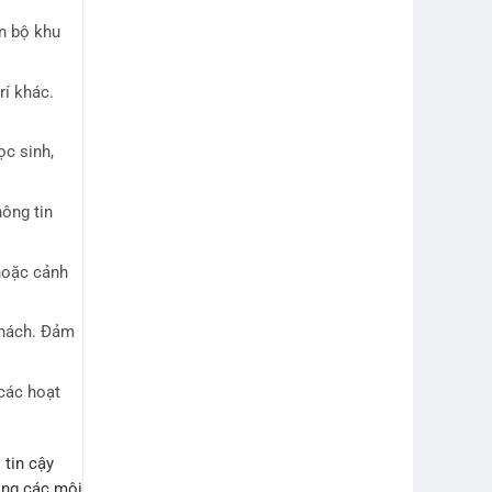
àn bộ khu
rí khác.
ọc sinh,
ông tin
hoặc cảnh
khách. Đảm
các hoạt
 tin cậy
rong các môi