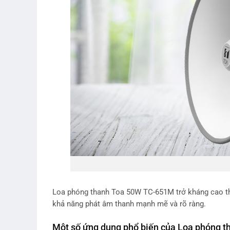
Loa phóng thanh Toa 50W TC-651M trở kháng cao th
khả năng phát âm thanh mạnh mẽ và rõ ràng.
Một số ứng dụng phổ biến của Loa phóng t