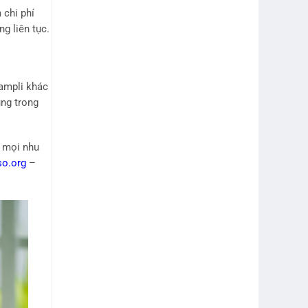
 chi phí
g liên tục.
 ampli khác
ụng trong
o mọi nhu
o.org
–