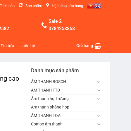
Tài khoản
Sản phẩm
Hệ thống cửa hàng
Sale 2
2582
0784258868
Tin tức
Liên hệ
Giỏ hàng
Danh mục sản phẩm
áng cao
ÂM THANH BOSCH
ÂM THANH FTD
Âm thanh hội trường
Âm thanh phòng họp
ÂM THANH TOA
Combo âm thanh