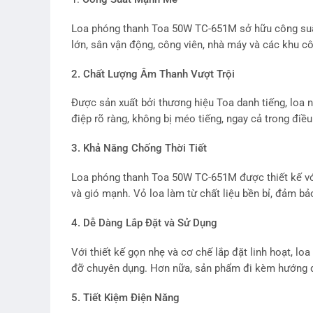
Loa phóng thanh Toa 50W TC-651M sở hữu công suất
lớn, sân vận động, công viên, nhà máy và các khu c
2. Chất Lượng Âm Thanh Vượt Trội
Được sản xuất bởi thương hiệu Toa danh tiếng, loa 
điệp rõ ràng, không bị méo tiếng, ngay cả trong điề
3. Khả Năng Chống Thời Tiết
Loa phóng thanh Toa 50W TC-651M được thiết kế với 
và gió mạnh. Vỏ loa làm từ chất liệu bền bỉ, đảm bảo
4. Dễ Dàng Lắp Đặt và Sử Dụng
Với thiết kế gọn nhẹ và cơ chế lắp đặt linh hoạt, lo
đỡ chuyên dụng. Hơn nữa, sản phẩm đi kèm hướng dẫn 
5. Tiết Kiệm Điện Năng