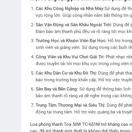
Các Khu Công Nghiệp và Nhà Máy:
Sử dụng để th
vực rộng lớn. Giúp công nhân nắm bắt thông tin 
Sân Vận Động và Sân Khấu Ngoài Trời:
Dùng để p
Đảm bảo âm thanh phủ đều và rõ ràng tới mọi kh
Trường Học và Khuôn Viên Đại Học:
Hỗ trợ trong
sinh viên và giảng viên. Sử dụng trong các buổi lễ
Công Viên và Khu Vui Chơi Giải Trí:
Phát nhạc nề
được truyền tải tới mọi khu vực trong công viên 
Các Khu Dân Cư và Khu Đô Thị:
Dùng để phát tha
báo trong trường hợp khẩn cấp. Hỗ trợ việc truyề
Sân Bay và Bến Cảng:
Sử dụng để thông báo lịch 
bảo âm thanh rõ ràng và dễ nghe trong các không
Trung Tâm Thương Mại và Siêu Thị:
Dùng để phát
động tại trung tâm. Hỗ trợ việc quảng bá và truyề
Loa phóng thanh Toa 50W TC-651M trở kháng cao với 
cao, đã trở thành một thiết bị không thể thiếu tron