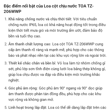
Đặc điểm nổi bật của Loa cột chịu nước TOA TZ-
206WWP
Khả năng chống nước và chịu thời tiết
:
Với tiêu chuẩn
chống nước IP65, loa có khả năng hoạt động tốt trong điều
kiện thời tiết mưa gió và môi trường ẩm ướt, đảm bảo độ
bền và tuổi thọ cao.
Âm thanh chất lượng cao
:
Loa cột TOA TZ-206WWP cung
cấp âm thanh rõ ràng và mạnh mẽ, phù hợp cho các thông
báo và phát nhạc nền tại các khu vực rộng lớn và ngoài trời.
Thiết kế chắc chắn và bền bỉ
:
Vỏ loa làm từ nhôm chống gỉ
sét, phủ lớp sơn tĩnh điện cùng lưới loa bằng thép không gỉ,
giúp loa chịu được va đập và điều kiện môi trường khắc
nghiệt.
Góc phủ âm rộng
:
Góc phủ âm 90° ngang và 90° dọc giúp
âm thanh được phân tán đồng đều, phù hợp cho các khu
vực rộng và không gian mở.
Linh hoạt trong lắp đặt
:
Loa có thể dễ dàng lắp đặt trên các