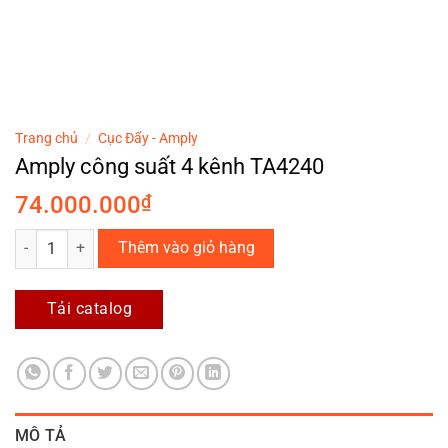
Trang chủ
/
Cục Đẩy - Amply
Amply công suất 4 kênh TA4240
74.000.000
₫
Amply công suất 4 kênh TA4240 số lượng
Thêm vào giỏ hàng
Tải catalog
MÔ TẢ