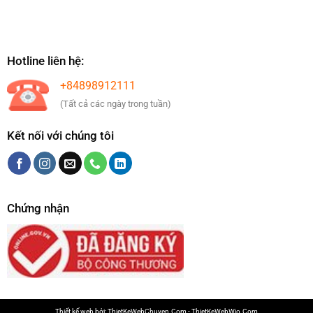
Hotline liên hệ:
+84898912111
(Tất cả các ngày trong tuần)
Kết nối với chúng tôi
Chứng nhận
Thiết kế web bởi:
ThietKeWebChuyen.Com
-
ThietKeWebWio.Com