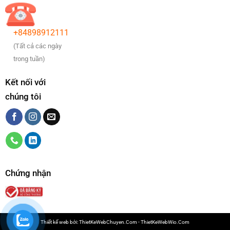
+84898912111
(Tất cả các ngày
trong tuần)
Kết nối với
chúng tôi
Chứng nhận
Thiết kế web bởi:
ThietKeWebChuyen.Com
-
ThietKeWebWio.Com