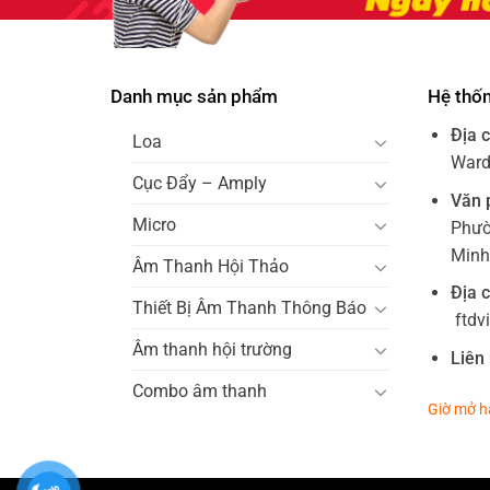
Danh mục sản phẩm
Hệ thố
Địa c
Loa
Ward 
Cục Đẩy – Amply
Văn 
Micro
Phườ
Minh
Âm Thanh Hội Thảo
Địa c
Thiết Bị Âm Thanh Thông Báo
ftdv
Âm thanh hội trường
Liên 
Combo âm thanh
Giờ mở h