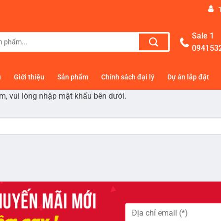
Sale 1
094153
ủ
Giới thiệu
Sản phẩm
Chính sách đại lý
Dự án lắp đặt
m, vui lòng nhập mật khẩu bên dưới.