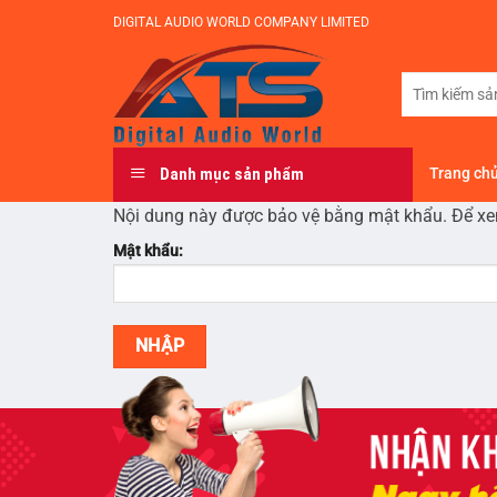
Bỏ
DIGITAL AUDIO WORLD COMPANY LIMITED
qua
nội
Tìm
dung
kiếm:
Danh mục sản phẩm
Trang ch
Nội dung này được bảo vệ bằng mật khẩu. Để xe
Mật khẩu: