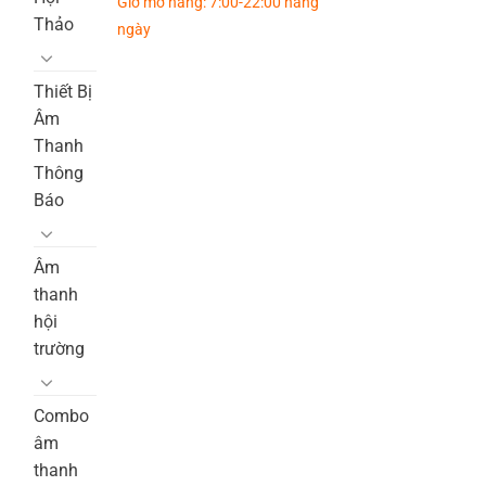
Giờ mở hàng: 7:00-22:00 hàng
Thảo
ngày
Thiết Bị
Âm
Thanh
Thông
Báo
Âm
thanh
hội
trường
Combo
âm
thanh