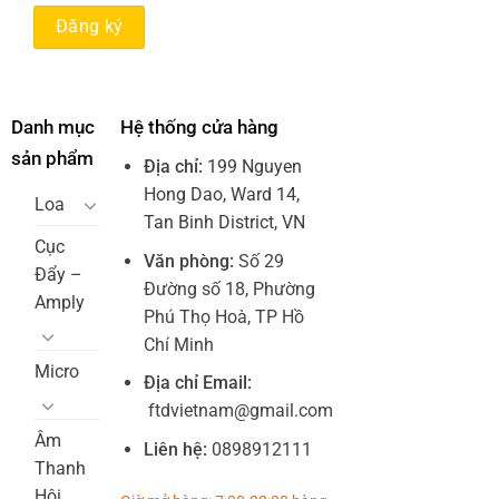
Danh mục
Hệ thống cửa hàng
sản phẩm
Địa chỉ:
199 Nguyen
Hong Dao, Ward 14,
Loa
Tan Binh District, VN
Cục
Văn phòng:
Số 29
Đẩy –
Đường số 18, Phường
Amply
Phú Thọ Hoà, TP Hồ
Chí Minh
Micro
Địa chỉ Email:
ftdvietnam@gmail.com
Âm
Liên hệ:
0898912111
Thanh
Hội