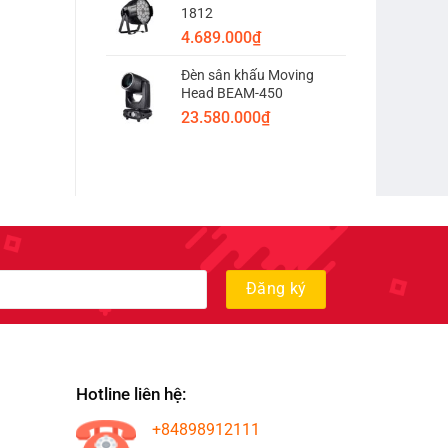
1812
4.689.000
₫
Đèn sân khấu Moving
Head BEAM-450
23.580.000
₫
Hotline liên hệ:
+84898912111