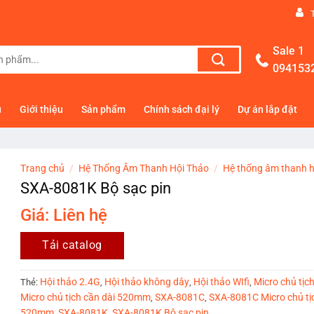
Sale 1
094153
ủ
Giới thiệu
Sản phẩm
Chính sách đại lý
Dự án lắp đặt
Trang chủ
/
Hệ Thống Âm Thanh Hội Thảo
/
Hệ thống âm thanh h
SXA-8081K Bộ sạc pin
Giá: Liên hệ
Tải catalog
Hội thảo 2.4G
Hội thảo không dây
Hội thảo WIfi
Micro chủ tịch
Thẻ:
,
,
,
Micro chủ tịch cần dài 520mm
SXA-8081C
SXA-8081C Micro chủ tịc
,
,
520mm
SXA-8081K
SXA-8081K Bộ sạc pin
,
,