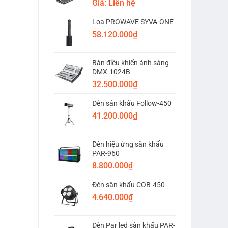
Giá: Liên hệ
Loa PROWAVE SYVA-ONE
58.120.000
₫
Bàn điều khiển ánh sáng
DMX-1024B
32.500.000
₫
Đèn sân khấu Follow-450
41.200.000
₫
Đèn hiệu ứng sân khấu
PAR-960
8.800.000
₫
Đèn sân khấu COB-450
4.640.000
₫
Đèn Par led sân khấu PAR-