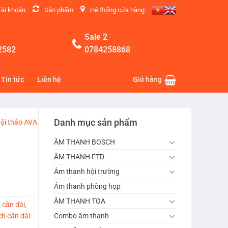
Tài khoản
Sản phẩm
Hệ thống cửa hàng
Sale 2
2582
0784258868
Tin tức
Liên hệ
Giỏ hàng
Danh mục sản phẩm
ội thảo AVA
ÂM THANH BOSCH
ÂM THANH FTD
Âm thanh hội trường
Âm thanh phòng họp
ÂM THANH TOA
 cần dài
,
Combo âm thanh
h cần dài