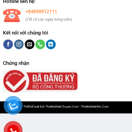
Hotline liên hệ:
+84898912111
(Tất cả các ngày trong tuần)
Kết nối với chúng tôi
Chứng nhận
Thiết kế web bởi:
ThietKeWebChuyen.Com
-
ThietKeWebWio.Com