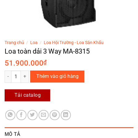
Trang chủ
/
Loa
/
Loa Hội Trường - Loa Sân Khấu
Loa toàn dải 3 Way MA-8315
51.900.000
₫
Loa toàn dải 3 Way MA-8315 số lượng
Thêm vào giỏ hàng
Tải catalog
MÔ TẢ