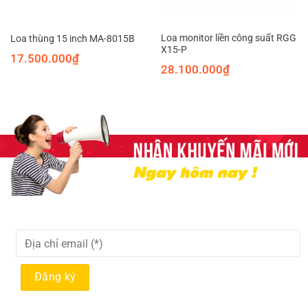
Loa monitor liền công suất RGG
Loa thùng 15 inch MA-8015B
X15-P
17.500.000
₫
28.100.000
₫