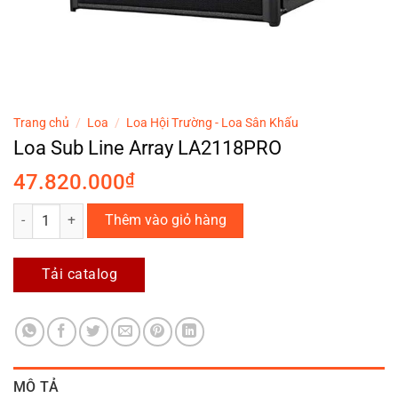
Trang chủ
/
Loa
/
Loa Hội Trường - Loa Sân Khấu
Loa Sub Line Array LA2118PRO
47.820.000
₫
Loa Sub Line Array LA2118PRO số lượng
Thêm vào giỏ hàng
Tải catalog
MÔ TẢ