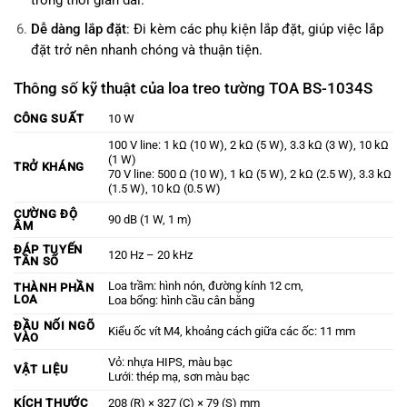
trong thời gian dài.
Dễ dàng lắp đặt
: Đi kèm các phụ kiện lắp đặt, giúp việc lắp
đặt trở nên nhanh chóng và thuận tiện.
Thông số kỹ thuật của loa treo tường TOA BS-1034S
CÔNG SUẤT
10 W
100 V line: 1 kΩ (10 W), 2 kΩ (5 W), 3.3 kΩ (3 W), 10 kΩ
(1 W)
TRỞ KHÁNG
70 V line: 500 Ω (10 W), 1 kΩ (5 W), 2 kΩ (2.5 W), 3.3 kΩ
(1.5 W), 10 kΩ (0.5 W)
CƯỜNG ĐỘ
90 dB (1 W, 1 m)
ÂM
ĐÁP TUYẾN
120 Hz – 20 kHz
TẦN SỐ
Loa trầm: hình nón, đường kính 12 cm,
THÀNH PHẦN
LOA
Loa bổng: hình cầu cân bằng
ĐẦU NỐI NGÕ
Kiểu ốc vít M4, khoảng cách giữa các ốc: 11 mm
VÀO
Vỏ: nhựa HIPS, màu bạc
VẬT LIỆU
Lưới: thép mạ, sơn màu bạc
KÍCH THƯỚC
208 (R) × 327 (C) × 79 (S) mm