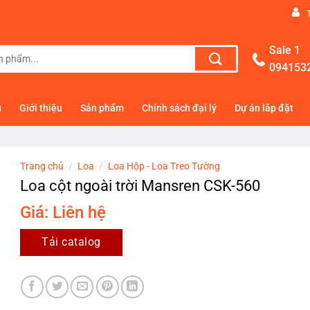
Sale 1
094153
ủ
Giới thiệu
Sản phẩm
Chính sách đại lý
Dự án lắp đặt
Trang chủ
/
Loa
/
Loa Hộp - Loa Treo Tường
Loa cột ngoài trời Mansren CSK-560
Giá: Liên hệ
Tải catalog