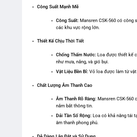
Công Suất Mạnh Mẽ
Công Suất:
Mansren CSK-560 có công su
các khu vực rộng lớn.
Thiết Kế Chịu Thời Tiết
Chống Thấm Nước:
Loa được thiết kế c
như mưa, nắng, và gió bụi.
Vật Liệu Bền Bỉ:
Vỏ loa được làm từ vật 
Chất Lượng Âm Thanh Cao
Âm Thanh Rõ Ràng:
Mansren CSK-560 cun
nắm bắt thông tin.
Dải Tần Số Rộng:
Loa có khả năng tái t
âm thanh phong phú.
Dễ Dàng Lắp Đặt và Sử Dụng