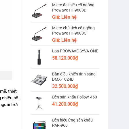
Micro đại biểu cổ ngỗng
Prowave HT-9600D
Giá: Liên hệ
Micro chủ tịch cổ ngỗng
Prowave HT-9600C
Giá: Liên hệ
Loa PROWAVE SYVA-ONE
58.120.000
₫
Bàn điều khiển ánh sáng
DMX-1024B
32.500.000
₫
mẽ, thiết
Đèn sân khấu Follow-450
 nhiều bối
41.200.000
₫
ngoài trời
Đèn hiệu ứng sân khấu
PAR-960