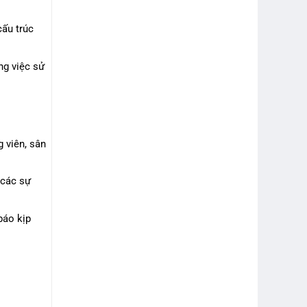
cấu trúc
ng việc sử
 viên, sân
 các sự
báo kịp