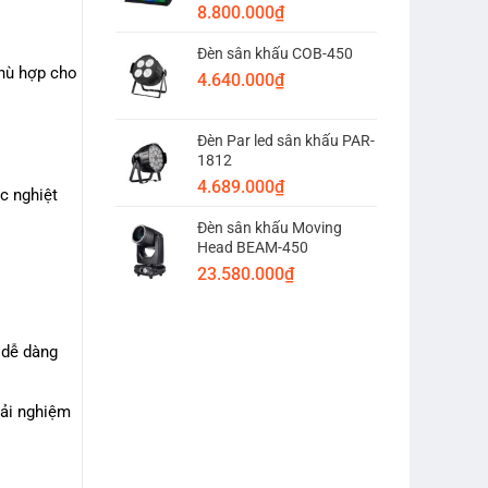
8.800.000
₫
Đèn sân khấu COB-450
phù hợp cho
4.640.000
₫
Đèn Par led sân khấu PAR-
1812
4.689.000
₫
c nghiệt
Đèn sân khấu Moving
Head BEAM-450
23.580.000
₫
 dễ dàng
rải nghiệm