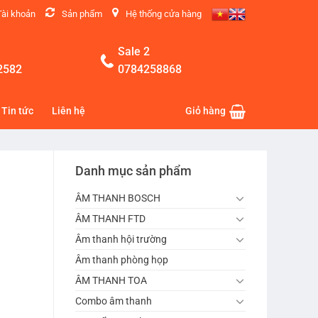
Tài khoản
Sản phẩm
Hệ thống cửa hàng
Sale 2
2582
0784258868
Tin tức
Liên hệ
Giỏ hàng
Danh mục sản phẩm
ÂM THANH BOSCH
ÂM THANH FTD
Âm thanh hội trường
Âm thanh phòng họp
ÂM THANH TOA
Combo âm thanh