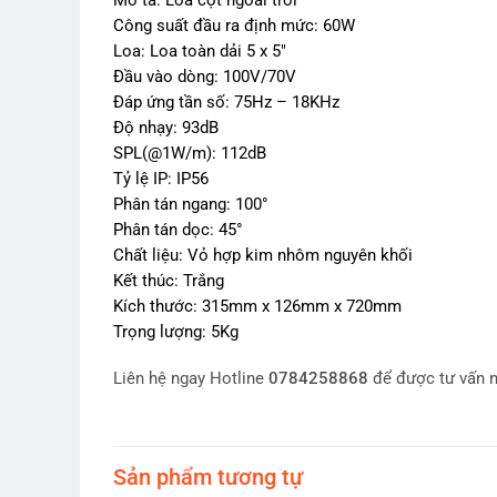
Mô tả: Loa cột ngoài trời
Công suất đầu ra định mức: 60W
Loa: Loa toàn dải 5 x 5″
Đầu vào dòng: 100V/70V
Đáp ứng tần số: 75Hz – 18KHz
Độ nhạy: 93dB
SPL(@1W/m): 112dB
Tỷ lệ IP: IP56
Phân tán ngang: 100°
Phân tán dọc: 45°
Chất liệu: Vỏ hợp kim nhôm nguyên khối
Kết thúc: Trắng
Kích thước: 315mm x 126mm x 720mm
Trọng lượng: 5Kg
Liên hệ ngay Hotline
0784258868
để được tư vấn n
Sản phẩm tương tự