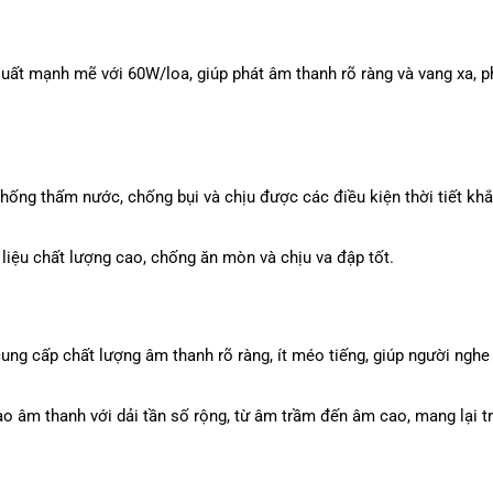
ất mạnh mẽ với 60W/loa, giúp phát âm thanh rõ ràng và vang xa, 
hống thấm nước, chống bụi và chịu được các điều kiện thời tiết khắ
liệu chất lượng cao, chống ăn mòn và chịu va đập tốt.
g cấp chất lượng âm thanh rõ ràng, ít méo tiếng, giúp người nghe
ạo âm thanh với dải tần số rộng, từ âm trầm đến âm cao, mang lại t