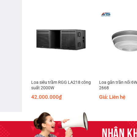
Loa siêu trầm RGG LA218 công
Loa gắn trần nổi 6
OA PC-1860
suất 2000W
2668
42.000.000
₫
Giá: Liên hệ