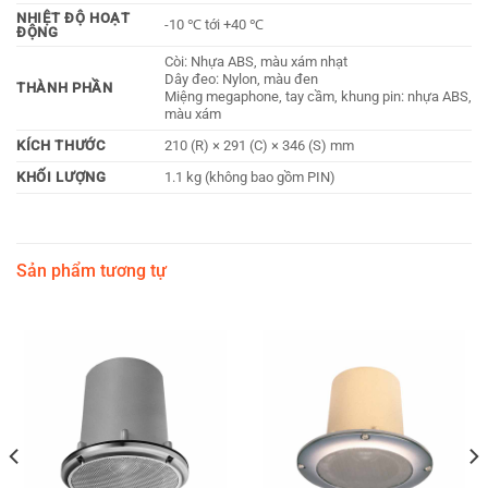
NHIỆT ĐỘ HOẠT
-10 ℃ tới +40 ℃
ĐỘNG
Còi: Nhựa ABS, màu xám nhạt
Dây đeo: Nylon, màu đen
THÀNH PHẦN
Miệng megaphone, tay cầm, khung pin: nhựa ABS,
màu xám
KÍCH THƯỚC
210 (R) × 291 (C) × 346 (S) mm
KHỐI LƯỢNG
1.1 kg (không bao gồm PIN)
Sản phẩm tương tự