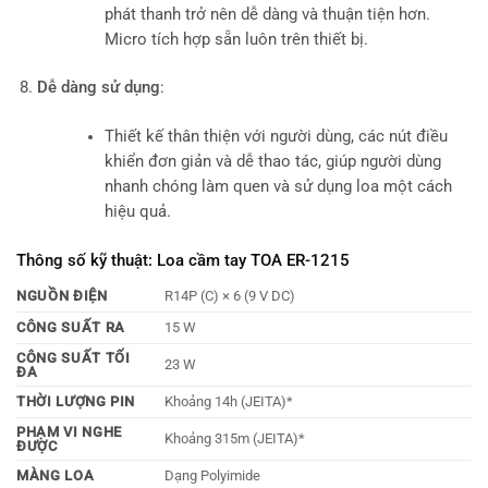
phát thanh trở nên dễ dàng và thuận tiện hơn.
Micro tích hợp sẵn luôn trên thiết bị.
Dễ dàng sử dụng
:
Thiết kế thân thiện với người dùng, các nút điều
khiển đơn giản và dễ thao tác, giúp người dùng
nhanh chóng làm quen và sử dụng loa một cách
hiệu quả.
Thông số kỹ thuật: Loa cầm tay TOA ER-1215
NGUỒN ĐIỆN
R14P (C) × 6 (9 V DC)
CÔNG SUẤT RA
15 W
CÔNG SUẤT TỐI
23 W
ĐA
THỜI LƯỢNG PIN
Khoảng 14h (JEITA)*
PHẠM VI NGHE
Khoảng 315m (JEITA)*
ĐƯỢC
MÀNG LOA
Dạng Polyimide